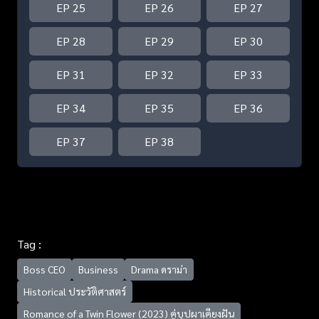
EP 25
EP 26
EP 27
EP 28
EP 29
EP 30
EP 31
EP 32
EP 33
EP 34
EP 35
EP 36
EP 37
EP 38
Tag :
Boss CEO
Business
Drama ดราม่า
Historical ประวัติศาสตร์
Romance of a Twin Flower (2023) คู่บุปผาเคียงฝัน