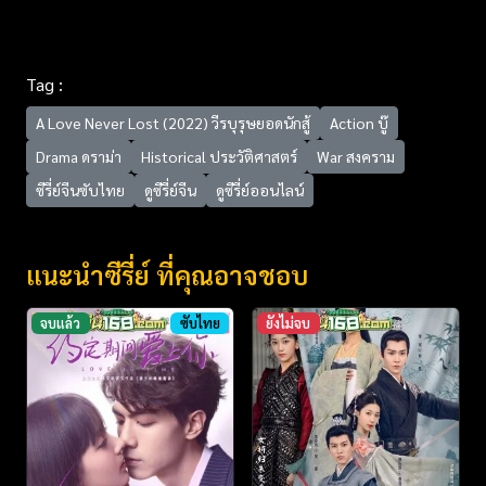
Tag :
A Love Never Lost (2022) วีรบุรุษยอดนักสู้
Action บู๊
Drama ดราม่า
Historical ประวัติศาสตร์
War สงคราม
ซีรี่ย์จีนซับไทย
ดูซีรี่ย์จีน
ดูซีรี่ย์ออนไลน์
แนะนำซีรี่ย์ ที่คุณอาจชอบ
จบแล้ว
ซับไทย
ยังไม่จบ