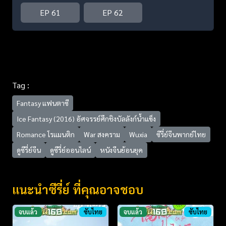
EP 61
EP 62
Tag :
Fantasy แฟนตาซี
Ice Fantasy (2016) อัศจรรย์ศึกชิงบัลลังก์น้ำแข็ง
Romance โรแมนติก
War สงคราม
Wuxia
ซีรี่ย์จีนพากย์ไทย
ดูซีรี่ย์จีน
ดูซีรี่ย์ออนไลน์
หนังจีนย้อนยุค
แนะนำซีรี่ย์ ที่คุณอาจชอบ
จบแล้ว
ซับไทย
จบแล้ว
ซับไทย