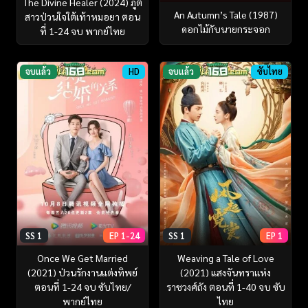
The Divine Healer (2024) ภูต
An Autumn’s Tale (1987)
สาวป่วนใจใต้เท้าหมอยา ตอน
ดอกไม้กับนายกระจอก
ที่ 1-24 จบ พากย์ไทย
จบแล้ว
HD
จบแล้ว
ซับไทย
SS 1
EP 1-24
SS 1
EP 1
Once We Get Married
Weaving a Tale of Love
(2021) ป่วนรักงานแต่งทิพย์
(2021) แสงจันทราแห่ง
ตอนที่ 1-24 จบ ซับไทย/
ราชวงศ์ถัง ตอนที่ 1-40 จบ ซับ
พากย์ไทย
ไทย