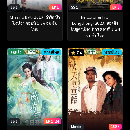
SS 1
EP 1
SS 1
EP 1
Chasing Ball (2019) ล่ารัก นัก
The Coroner From
ปิงปอง ตอนที่ 1-36 จบ ซับ
Longcheng (2023) ยอดมือ
ไทย
ชันสูตรเมืองมังกร ตอนที่ 1-24
จบ ซับไทย
จบแล้ว
พากย์ไทย
พากย์ไทย
7.4
SS 1
EP 1-24
Movie
1987