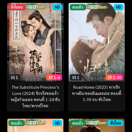
ยังไม่จบ
HD
จบแล้ว
HD
SS 1
EP 1-6
SS 1
EP 1-30
The Substitute Princess’s
Road Home (2023) ทางรัก
Love (2024) รักจริงของเจ้า
ทางฝัน ของฉันและเธอ ตอนที่
หญิงกำมะลอ ตอนที่ 1-24 ซับ
1-30 จบ ซับไทย
ไทย/พากย์ไทย
จบแล้ว
HD
จบแล้ว
ซับไทย