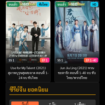
จบแล้ว
ซับไทย
จบแล้ว
HD
SS 1
EP 1
SS 1
EP 1-40
Use for My Talent (2021)
Jun Jiu Ling (2021) หวน
สุภาพบุรุษสุดสะอาด ตอนที่ 1-
ชะตารัก ตอนที่ 1-40 จบ ซับ
24 จบ ซับไทย
ไทย/พากย์ไทย
ซีรี่ย์จีน ยอดนิยม
วันนี้
7 วัน
1 เดือน