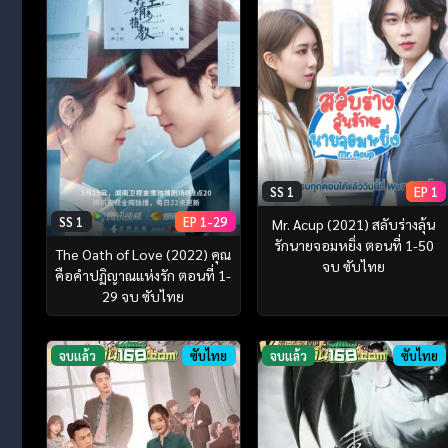
SS 1
EP 1
SS 1
EP 1-29
Mr. Acup (2021) สลับร่างลุ้น
รักนายจอมหยิ่ง ตอนที่ 1-50
The Oath of Love (2022) คุณ
จบ ซับไทย
คือคำปฏิญาณแห่งรัก ตอนที่ 1-
29 จบ ซับไทย
จบแล้ว
ซับไทย
จบแล้ว
ซับไทย