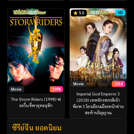
HD
5.0
Movie
2018
Movie
1998
Imperial God Emperor 3
The Storm Riders (1998) ฟ
(2018) เทพจักรพรรดิเจ้า
งอวิ๋น ขี่พายุทะลุฟ้า
พิภพ 3 โยวเยียนเมืองหน้าด่าน
สะท้านวิญญาณ
ซีรี่ย์จีน ยอดนิยม