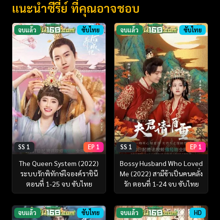
แนะนำซีรี่ย์ ที่คุณอาจชอบ
จบแล้ว
ซับไทย
จบแล้ว
ซับไทย
SS 1
EP 1
SS 1
EP 1
The Queen System (2022)
Bossy Husband Who Loved
ระบบรักพิทักษ์ใจองค์ราชินี
Me (2022) สามีข้าเป็นคนคลั่ง
ตอนที่ 1-25 จบ ซับไทย
รัก ตอนที่ 1-24 จบ ซับไทย
จบแล้ว
ซับไทย
จบแล้ว
HD