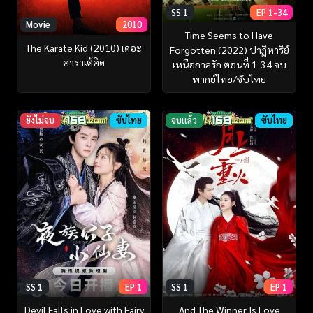
SS 1
EP 1-34
Movie
2010
Time Seems to Have
The Karate Kid (2010) เดอะ
Forgotten (2022) ปาฏิหาริย์
คาราเต้คิด
เหนือกาลรัก ตอนที่ 1-34 จบ
พากย์ไทย/ซับไทย
ยังไม่จบ
ซับไทย
จบแล้ว
ซับไทย
SS 1
EP 1
SS 1
EP 1
Devil Falls in Love with Fairy
And The Winner Is Love