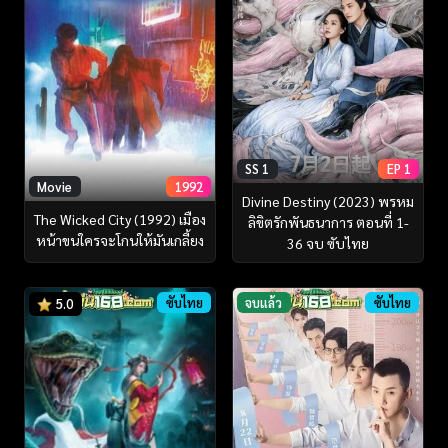
SS 1
EP 1
Movie
1992
Divine Destiny (2023) พรหม
The Wicked City (1992) เมือง
ลิขิตรักพันธนาการ ตอนที่ 1-
หน้าขนใครจะโกนให้มันเกลี้ยง
36 จบ ซับไทย
ซับไทย
จบแล้ว
ซับไทย
5.0