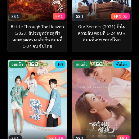
SS 1
EP 1
SS 1
EP 1-25
Battle Through The Heaven
Our Secrets (2021) รักใน
(2023) สัประยุทธ์ทะลุฟ้า
ความลับ ตอนที่ 1-24 จบ +
จอมดรุณหวนกลับคืน ตอนที่
ตอนพิเศษ พากย์ไทย
1-34 จบ ซับไทย
จบแล้ว
HD
จบแล้ว
ซับไทย
SS 1
EP 1-16
SS 1
EP 1