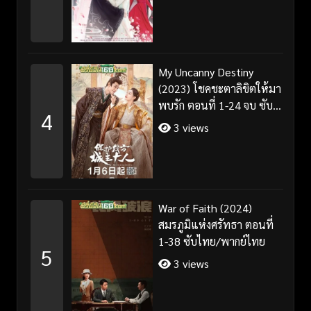
My Uncanny Destiny
(2023) โชคชะตาลิขิตให้มา
พบรัก ตอนที่ 1-24 จบ ซับ
4
ไทย/พากย์ไทย
3 views
War of Faith (2024)
สมรภูมิแห่งศรัทธา ตอนที่
1-38 ซับไทย/พากย์ไทย
5
3 views