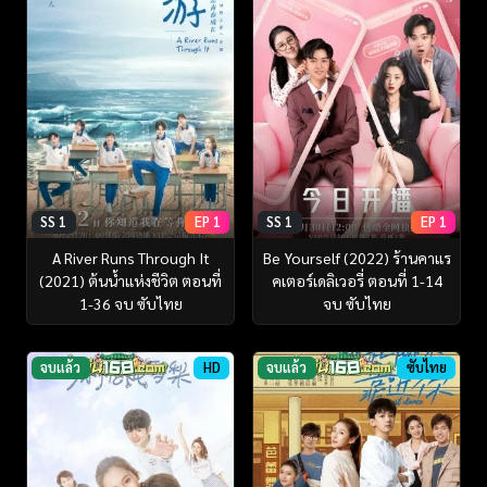
SS 1
EP 1
SS 1
EP 1
A River Runs Through It
Be Yourself (2022) ร้านคาแร
(2021) ต้นน้ำแห่งชีวิต ตอนที่
คเตอร์เดลิเวอรี่ ตอนที่ 1-14
1-36 จบ ซับไทย
จบ ซับไทย
จบแล้ว
HD
จบแล้ว
ซับไทย