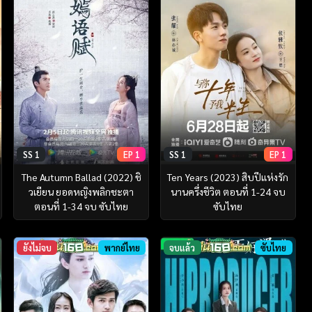
SS 1
EP 1
SS 1
EP 1
The Autumn Ballad (2022) ชิ
Ten Years (2023) สิบปีแห่งรัก
วเยียน ยอดหญิงพลิกชะตา
นานครึ่งชีวิต ตอนที่ 1-24 จบ
ตอนที่ 1-34 จบ ซับไทย
ซับไทย
ยังไม่จบ
พากย์ไทย
จบแล้ว
ซับไทย