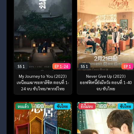
SS 1
EP 1-24
SS 1
EP 1
My Journey to You (2023)
Never Give Up (2023)
เหนือเมฆาชะตาลิขิต ตอนที่ 1-
ออฟฟิศนี้ยังมีหวัง ตอนที่ 1-40
24 จบ ซับไทย/พากย์ไทย
จบ ซับไทย
จบแล้ว
ซับไทย
ยังไม่จบ
ซับไทย