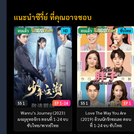
แนะนำซีรี่ย์ ที่คุณอาจชอบ
จบแล้ว
HD
จบแล้ว
ซับไทย
SS 1
EP 1-24
SS 1
EP 1
Wanru’s Journey (2023)
Love The Way You Are
ผจญยุทธจักร ตอนที่ 1-24 จบ
(2019) อ้วนนักรักซะเลย ตอน
ซับไทย/พากย์ไทย
ที่ 1-24 จบ ซับไทย