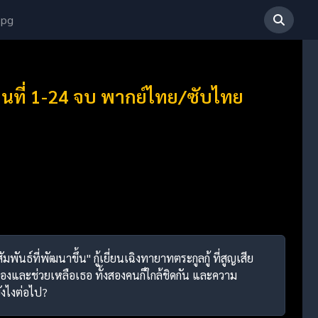
 pg
ตอนที่ 1-24 จบ พากย์ไทย/ซับไทย
นธ์ที่พัฒนาขึ้น" กู้เยี่ยนเฉิงทายาทตระกูลกู้ ที่สูญเสีย
ป้องและช่วยเหลือเธอ ทั้งสองคนก็ใกล้ชิดกัน และความ
ยังไงต่อไป?