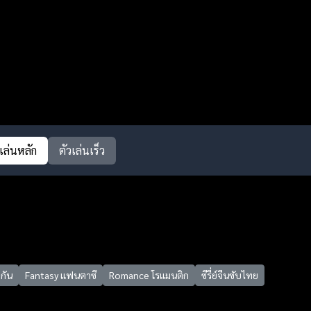
วเล่นหลัก
ตัวเล่นเร็ว
กัน
Fantasy แฟนตาซี
Romance โรแมนติก
ซีรี่ย์จีนซับไทย