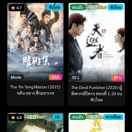
ซับไทย
จบแล้ว
ซับไทย
6.7
Movie
2021
SS 1
EP 1
The Yin Yang Master (2021)
The Devil Punisher (2020) ผู้
หยิน หยาง ศึกมหาเวท
พิพากษ์ปีศาจ ตอนที่ 1-20 จบ
ซับไทย
HD
จบแล้ว
พากย์ไทย
6.8