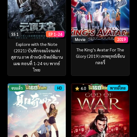
SS 1
EP 1-24
Movie
2019
Explore with the Note
The King’s Avatar For The
(2021) บันทึกจอมโจรแห่ง
Glory (2019) เทพยุทธ์เซียน
สุสาน ภาค ตำหนักทิพย์พิมาน
กลอรี่
เมฆ ตอนที่ 1-24 จบ พากย์
ไทย
จบแล้ว
HD
พากย์ไทย
6.0