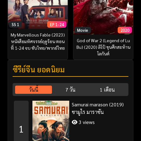
SS 1
EP 1-24
Movie
2020
My Marvellous Fable (2023)
God of War 2 (Legend of Lu
หนังสือมหัศจรรย์ฤดูร้อน ตอน
Bu) (2020) ลิโป้ ขุนศึกสะท้าน
ที่ 1-24 จบ ซับไทย/พากย์ไทย
โลกันต์
ซีรี่ย์จีน ยอดนิยม
วันนี้
7 วัน
1 เดือน
Samurai marason (2019)
ซามูไร มาราซัน
3 views
1