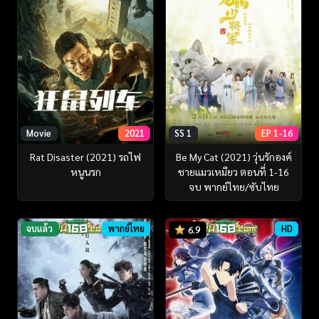
Movie
2021
SS 1
EP 1-16
Rat Disaster (2021) รถไฟ
Be My Cat (2021) วุ่นรักองค์
หนูนรก
ชายแมวเหมียว ตอนที่ 1-16
จบ พากย์ไทย/ซับไทย
จบแล้ว
พากย์ไทย
HD
6.9