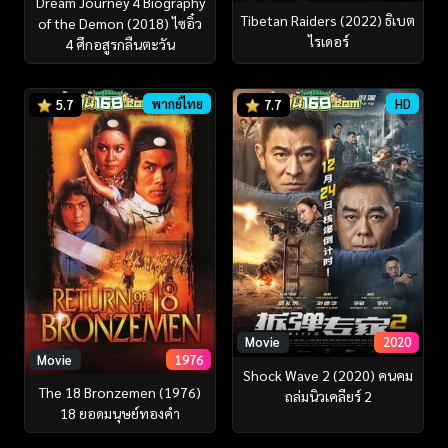
Dream Journey 4 Biography
Tibetan Raiders (2022) ธิเบต
of the Demon (2018) ไซอิ๋ว
ไรเดอร์
4 ศึกอสูรกลืนตะวัน
พากย์ไทย
HD
5.7
7.7
Movie
2020
Movie
1976
Shock Wave 2 (2020) คนคม
The 18 Bronzemen (1976)
ถล่มนิวเคลียร์ 2
18 ยอดมนุษย์ทองคำ