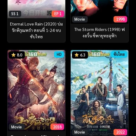
SS 1
EP 1
Movie
1998
Eternal Love Rain (2020) บ่ม
The Storm Riders (1998) ฟ
รักพิรุณพรำ ตอนที่ 1-24 จบ
งอวิ๋น ขี่พายุทะลุฟ้า
ซับไทย
HD
ซับไทย
8.0
6.3
Movie
2018
Movie
2022