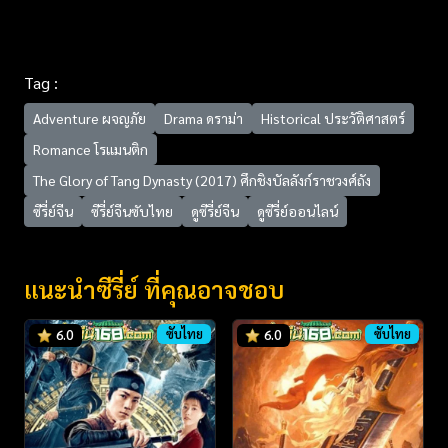
Tag :
Adventure ผจญภัย
Drama ดราม่า
Historical ประวัติศาสตร์
Romance โรแมนติก
The Glory of Tang Dynasty (2017) ศึกชิงบัลลังก์ราชวงศ์ถัง
ซีรี่ย์จีน
ซีรี่ย์จีนซับไทย
ดูซีรี่ย์จีน
ดูซีรี่ย์ออนไลน์
แนะนำซีรี่ย์ ที่คุณอาจชอบ
ซับไทย
ซับไทย
6.0
6.0