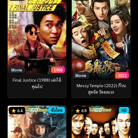
Movie
1988
Movie
2022
Final Justice (1988) เฉ่งไอ้
Messy Temple (2022) ก๊วน
คุณโป
สุดจัด วัดอลเวง
ซับไทย
HD
6.4
6.8