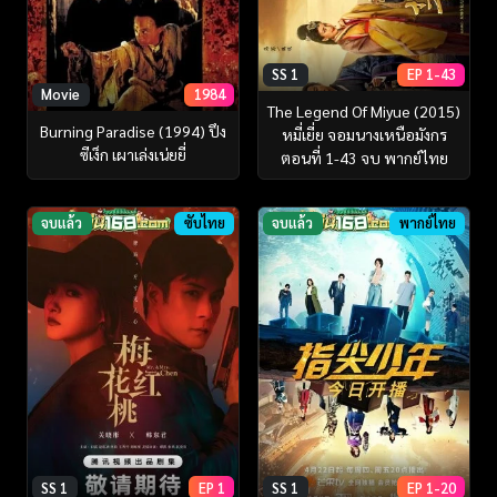
SS 1
EP 1-43
Movie
1984
The Legend Of Miyue (2015)
Burning Paradise (1994) ปึง
หมี่เยี่ย จอมนางเหนือมังกร
ซีเง็ก เผาเล่งเน่ยยี่
ตอนที่ 1-43 จบ พากย์ไทย
จบแล้ว
ซับไทย
จบแล้ว
พากย์ไทย
SS 1
EP 1
SS 1
EP 1-20