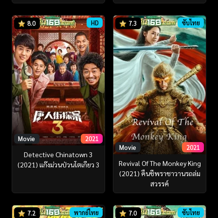
HD
ซับไทย
8.0
7.3
Movie
2021
Movie
2021
Detective Chinatown 3
Revival Of The Monkey King
(2021) แก๊งม่วนป่วนโตเกียว 3
(2021) คืนชีพราชาวานรถล่ม
สวรรค์
พากย์ไทย
ซับไทย
7.2
7.0