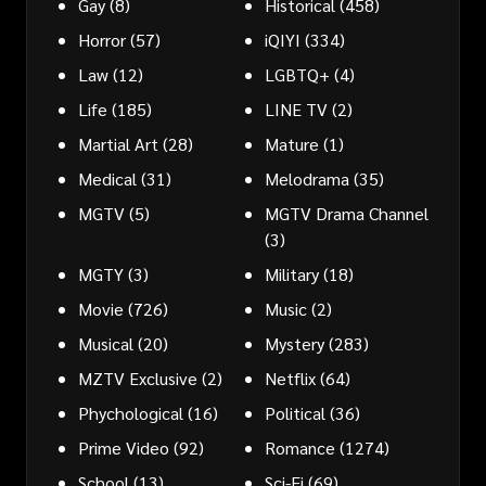
Gay
(8)
Historical
(458)
Horror
(57)
iQIYI
(334)
Law
(12)
LGBTQ+
(4)
Life
(185)
LINE TV
(2)
Martial Art
(28)
Mature
(1)
Medical
(31)
Melodrama
(35)
MGTV
(5)
MGTV Drama Channel
(3)
MGTY
(3)
Military
(18)
Movie
(726)
Music
(2)
Musical
(20)
Mystery
(283)
MZTV Exclusive
(2)
Netflix
(64)
Phychological
(16)
Political
(36)
Prime Video
(92)
Romance
(1274)
School
(13)
Sci-Fi
(69)