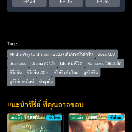
EP 34
EP 35
EP 36
Tag :
All the Way to the Sun (2023) เส้นทางนักล่าฝัน
Boss CEO
Business
Drama ดราม่า
Life หนังชีวิต
Romance โรแมนติก
ซีรี่ย์จีน
ซีรี่ย์จีน 2023
ซีรี่ย์จีนซับไทย
ดูซีรี่ย์จีน
ดูซีรี่ย์ออนไลน์
นักธุรกิจ
แนะนำซีรี่ย์ ที่คุณอาจชอบ
จบแล้ว
ซับไทย
จบแล้ว
ซับไทย