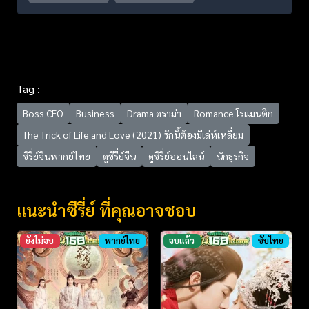
Tag :
Boss CEO
Business
Drama ดราม่า
Romance โรแมนติก
The Trick of Life and Love (2021) รักนี้ต้องมีเล่ห์เหลี่ยม
ซีรี่ย์จีนพากย์ไทย
ดูซีรี่ย์จีน
ดูซีรี่ย์ออนไลน์
นักธุรกิจ
แนะนำซีรี่ย์ ที่คุณอาจชอบ
ยังไม่จบ
พากย์ไทย
จบแล้ว
ซับไทย