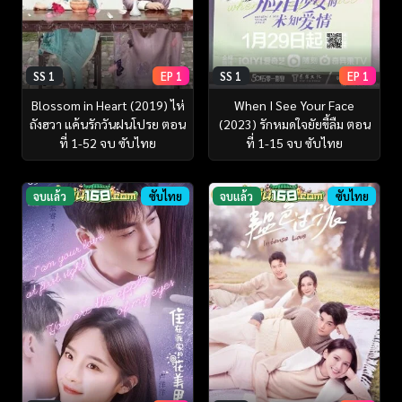
SS 1
EP 1
SS 1
EP 1
Blossom in Heart (2019) ไห่
When I See Your Face
ถังฮวา แค้นรักวันฝนโปรย ตอน
(2023) รักหมดใจยัยขี้ลืม ตอน
ที่ 1-52 จบ ซับไทย
ที่ 1-15 จบ ซับไทย
จบแล้ว
ซับไทย
จบแล้ว
ซับไทย