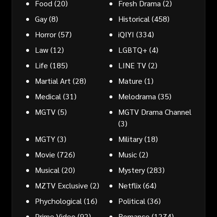
Food
(20)
Fresh Drama
(2)
Gay
(8)
Historical
(458)
Horror
(57)
iQIYI
(334)
Law
(12)
LGBTQ+
(4)
Life
(185)
LINE TV
(2)
Martial Art
(28)
Mature
(1)
Medical
(31)
Melodrama
(35)
MGTV
(5)
MGTV Drama Channel
(3)
MGTY
(3)
Military
(18)
Movie
(726)
Music
(2)
Musical
(20)
Mystery
(283)
MZTV Exclusive
(2)
Netflix
(64)
Phychological
(16)
Political
(36)
Prime Video
(92)
Romance
(1274)