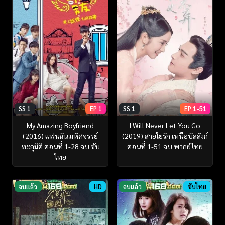
SS 1
EP 1
SS 1
EP 1-51
My Amazing Boyfriend
I Will Never Let You Go
(2016) แฟนฉัน มหัศจรรย์
(2019) สายใยรัก เหนือบัลลังก์
ทะลุมิติ ตอนที่ 1-28 จบ ซับ
ตอนที่ 1-51 จบ พากย์ไทย
ไทย
จบแล้ว
HD
จบแล้ว
ซับไทย