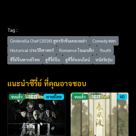
Tag :
Cinderella Chef (2018) สูตรรักซินเดอเรลล่า
Comedy ตลก
Historical ประวัติศาสตร์
Romance โรแมนติก
Youth
ซีรี่ย์จีนพากย์ไทย
ดูซีรี่ย์จีน
ดูซีรี่ย์ออนไลน์
หนังวัยรุ่น
แนะนำซีรี่ย์ ที่คุณอาจชอบ
จบแล้ว
พากย์ไทย
จบแล้ว
HD