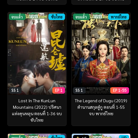
จบแล้ว
ซับไทย
จบแล้ว
พากย์ไทย
SS 1
EP 1
SS 1
EP 1-55
Lost In The KunLun
The Legend of Dugu (2019)
Mountains (2022) ปริศนา
ตำนานสกุลตู๋กู ตอนที่ 1-55
แห่งคุนหลุน ตอนที่ 1-36 จบ
จบ พากย์ไทย
ซับไทย
จบแล้ว
ซับไทย
HD