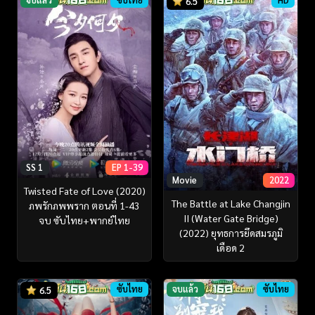
6.5
SS 1
EP 1-39
Movie
2022
Twisted Fate of Love (2020)
The Battle at Lake Changjin
ภพรักภพพราก ตอนที่ 1-43
II (Water Gate Bridge)
จบ ซับไทย+พากย์ไทย
(2022) ยุทธการยึดสมรภูมิ
เดือด 2
ซับไทย
จบแล้ว
ซับไทย
6.5