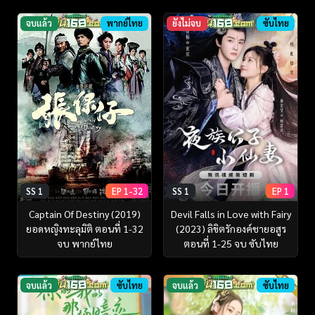
จบแล้ว
พากย์ไทย
ยังไม่จบ
ซับไทย
SS 1
EP 1-32
SS 1
EP 1
Captain Of Destiny (2019)
Devil Falls in Love with Fairy
ยอดหญิงทะลุมิติ ตอนที่ 1-32
(2023) ลิขิตรักองค์ชายอสูร
จบ พากย์ไทย
ตอนที่ 1-25 จบ ซับไทย
จบแล้ว
ซับไทย
จบแล้ว
ซับไทย