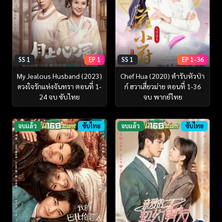
SS 1
EP 1
SS 1
EP 1-36
My Jealous Husband (2023)
Chef Hua (2020) ตำรับหัวป่า
ดวงใจรักแห่งจันทรา ตอนที่ 1-
ก์ ฮวาเสี่ยวม่าย ตอนที่ 1-36
24 จบ ซับไทย
จบ พากย์ไทย
จบแล้ว
ซับไทย
จบแล้ว
ซับไทย