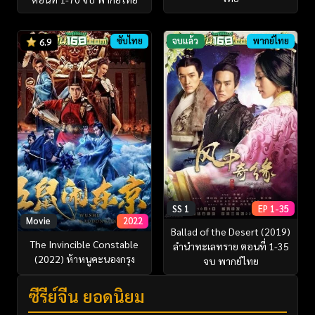
ซับไทย
จบแล้ว
พากย์ไทย
6.9
SS 1
EP 1-35
Movie
2022
Ballad of the Desert (2019)
The Invincible Constable
ลำนำทะเลทราย ตอนที่ 1-35
(2022) ห้าหนูคะนองกรุง
จบ พากย์ไทย
ซีรี่ย์จีน ยอดนิยม