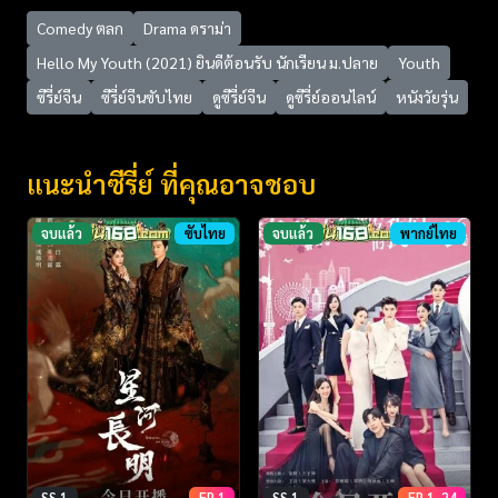
Comedy ตลก
Drama ดราม่า
Hello My Youth (2021) ยินดีต้อนรับ นักเรียน ม.ปลาย
Youth
ซีรี่ย์จีน
ซีรี่ย์จีนซับไทย
ดูซีรี่ย์จีน
ดูซีรี่ย์ออนไลน์
หนังวัยรุ่น
แนะนำซีรี่ย์ ที่คุณอาจชอบ
จบแล้ว
ซับไทย
จบแล้ว
พากย์ไทย
SS 1
EP 1
SS 1
EP 1-24