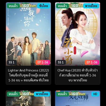
จบแล้ว
ซับไทย
จบแล้ว
พากย์ไทย
SS 1
EP 1-36
SS 1
EP 1-36
Lighter And Princess (2022)
Chef Hua (2020) ตำรับหัวป่า
ไฟแช็กกับชุดเจ้าหญิง ตอนที่
ก์ ฮวาเสี่ยวม่าย ตอนที่ 1-36
1-36 จบ + ตอนพิเศษ ซับไทย
จบ พากย์ไทย
จบแล้ว
พากย์ไทย
จบแล้ว
HD