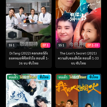
SS 1
EP 1
SS 1
EP 1-33
Dr.Tang (2022) ดอกเตอร์ถัง
The Lion’s Secret (2021)
ยอดหมอพิชิตหัวใจ ตอนที่ 1-
ความลับของสิงโต ตอนที่ 1-33
36 จบ ซับไทย
จบ ซับไทย
จบแล้ว
ซับไทย
จบแล้ว
ซับไทย