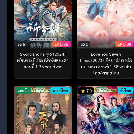
SS 6
EP 1-36
SS 1
EP 1-38
Sword and Fairy 6 (2024)
Love You Seven
เซียนกระบี่เปิดผนึกพิชิตชะตา
Times (2023) เจ็ดชาติภพ หนึ่ง
ตอนที่ 1-36 พากย์ไทย
ปรารถนา ตอนที่ 1-38 จบ ซับ
ไทย/พากย์ไทย
จบแล้ว
พากย์ไทย
ซับไทย
7.0