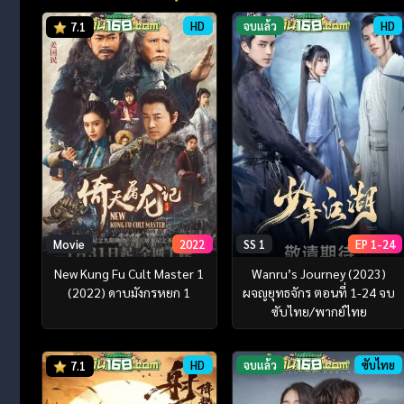
HD
จบแล้ว
HD
7.1
Movie
2022
SS 1
EP 1-24
New Kung Fu Cult Master 1
Wanru’s Journey (2023)
(2022) ดาบมังกรหยก 1
ผจญยุทธจักร ตอนที่ 1-24 จบ
ซับไทย/พากย์ไทย
HD
จบแล้ว
ซับไทย
7.1