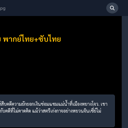
 pg
จบ พากย์ไทย+ซับไทย
ยให้สืบคดีความยักยอกเงินซ่อมแซมแม่น้ำที่เมืองหยางโจว. เขา
คดีที่ไม่คาดคิด แม้ว่าสตรีเก่งกาจอย่างหยวนจินเซี่ย์ไม่