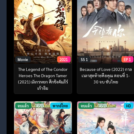
Movie
2021
SS 1
EP 1
The Legend of The Condor
Because of Love (2022) กาล
Heroes The Dragon Tamer
เวลาสุดท้ายคือคุณ ตอนที่ 1-
(2021) มังกรหยก ศึกชิงคัมภีร์
30 จบ ซับไทย
เก้าอิม
จบแล้ว
พากย์ไทย
จบแล้ว
HD