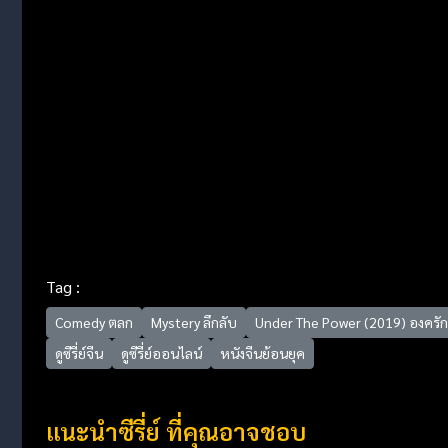
Tag :
Comedy ตลก
Mystery ลึกลับ
Under The Power (2019) องครักษ
ดูซีรี่ย์จีน
ดูซีรี่ย์ออนไลน์
หนังจีนย้อนยุค
แนะนำซีรี่ย์ ที่คุณอาจชอบ