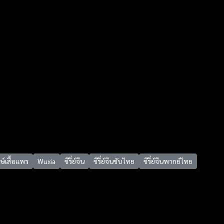
์เสื้อแพร
Wuxia
ซีรี่ย์จีน
ซีรี่ย์จีนซับไทย
ซีรี่ย์จีนพากย์ไทย