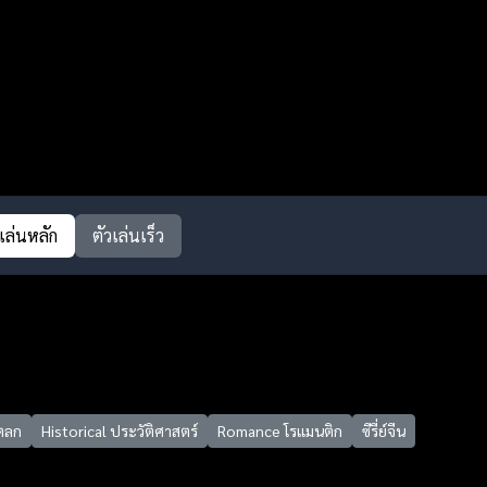
วเล่นหลัก
ตัวเล่นเร็ว
ตลก
Historical ประวัติศาสตร์
Romance โรแมนติก
ซีรี่ย์จีน