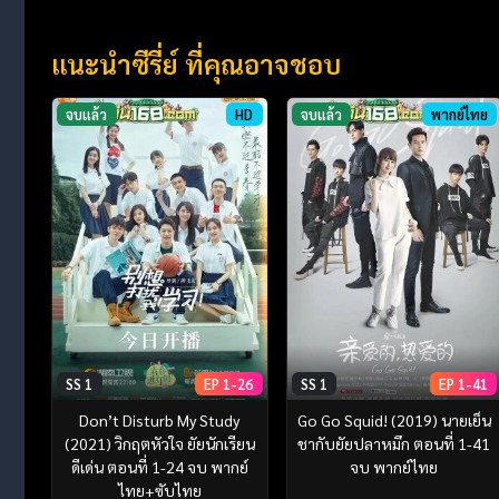
แนะนำซีรี่ย์ ที่คุณอาจชอบ
จบแล้ว
HD
จบแล้ว
พากย์ไทย
SS 1
EP 1-26
SS 1
EP 1-41
Don’t Disturb My Study
Go Go Squid! (2019) นายเย็น
(2021) วิกฤตหัวใจ ยัยนักเรียน
ชากับยัยปลาหมึก ตอนที่ 1-41
ดีเด่น ตอนที่ 1-24 จบ พากย์
จบ พากย์ไทย
ไทย+ซับไทย