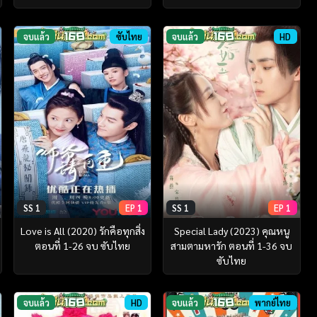
จบแล้ว
ซับไทย
จบแล้ว
HD
SS 1
EP 1
SS 1
EP 1
Love is All (2020) รักคือทุกสิ่ง
Special Lady (2023) คุณหนู
ตอนที่ 1-26 จบ ซับไทย
สามตามหารัก ตอนที่ 1-36 จบ
ซับไทย
จบแล้ว
HD
จบแล้ว
พากย์ไทย