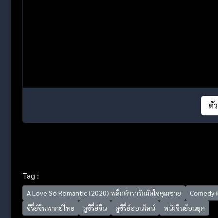
ตั
Tag :
A Love So Romantic (2020) พลิกตำรารักมัดใจคุณชาย
Comedy 
ซีรี่ย์จีนพากย์ไทย
ดูซีรี่ย์จีน
ดูซีรี่ย์ออนไลน์
หนังจีนย้อนยุค