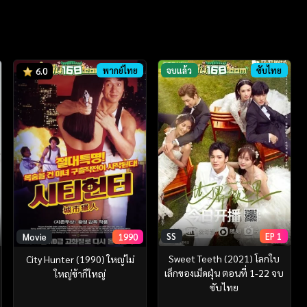
พากย์ไทย
จบแล้ว
ซับไทย
6.0
SS
EP 1
Movie
1990
Sweet Teeth (2021) โลกใบ
City Hunter (1990) ใหญ่ไม่
เล็กของเม็ดฝุ่น ตอนที่ 1-22 จบ
ใหญ่ข้าก็ใหญ่
ซับไทย