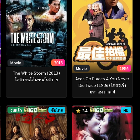
Movie
2013
Movie
1986
The White Storm (2013)
Aces Go Places 4 You Never
โคตรคนโค่นคนอันตราย
Die Twice (1986) โคตรเก่ง
มหาเฮง ภาค 4
จบแล้ว
ซับไทย
HD
7.4