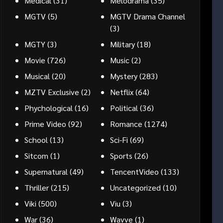
Medical
(31)
Melodrama
(35)
MGTV
(5)
MGTV Drama Channel
(3)
MGTY
(3)
Military
(18)
Movie
(726)
Music
(2)
Musical
(20)
Mystery
(283)
MZTV Exclusive
(2)
Netflix
(64)
Phychological
(16)
Political
(36)
Prime Video
(92)
Romance
(1274)
School
(13)
Sci-Fi
(69)
Sitcom
(1)
Sports
(26)
Supernatural
(49)
TencentVideo
(133)
Thriller
(215)
Uncategorized
(10)
Viki
(500)
Viu
(3)
War
(36)
Wavve
(1)