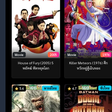
Movie
2005
Movie
1976
House of Fury (2005) 5
Killer Meteors (1976) ศึก
พยัคฆ์ ฟัดหยุดโลก
หวังหยู่สู้เฉินหลง
พากย์ไทย
ซับไทย
5.6
6.7