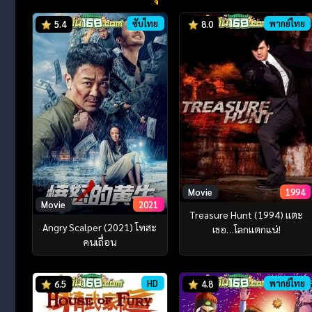
ซับไทย
พากย์ไทย
5.4
8.0
Movie
1994
Movie
2021
Treasure Hunt (1994) แตะ
Angry Scalper (2021) โทสะ
เธอ…โลกแตกแน่!
คนเถื่อน
HD
พากย์ไทย
6.5
4.8