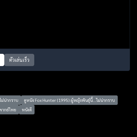
ตัวเล่นเร็ว
…ไม่น่ากราบ
ดูหนัง Fox Hunter (1995) ผู้หญิงพันธุ์นี้…ไม่น่ากราบ
พากย์ไทย
หนังดี