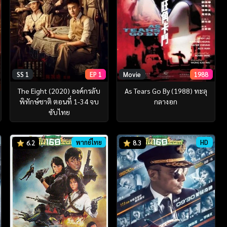
SS 1
EP 1
Movie
1988
The Eight (2020) องค์กรลับ
As Tears Go By (1988) ทะลุ
พิทักษ์ชาติ ตอนที่ 1-34 จบ
กลางอก
ซับไทย
พากย์ไทย
HD
6.2
8.3