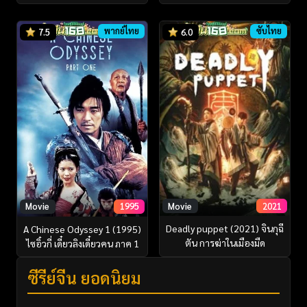
พากย์ไทย
ซับไทย
7.5
6.0
Movie
2021
Movie
1995
Deadly puppet (2021) จินกุฉี
A Chinese Odyssey 1 (1995)
ตัน การฆ่าในเมืองมืด
ไซอิ๋วกี่ เดี๋ยวลิงเดี๋ยวคน ภาค 1
ซีรี่ย์จีน ยอดนิยม