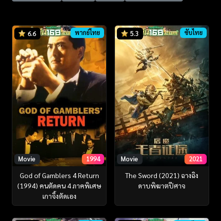
พากย์ไทย
ซับไทย
6.6
5.3
Movie
1994
Movie
2021
God of Gamblers 4 Return
The Sword (2021) ฉางฉิง
(1994) คนตัดคน 4 ภาคพิเศษ
ดาบพิฆาตปีศาจ
เกาจิ้งตัดเอง