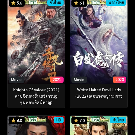
ซับไทย
พากย์ไทย
5.6
6.1
Movie
2021
Movie
2020
Knights Of Valour (2021)
White Haired Devil Lady
ดาบชิงหลงยั้นเยว่ (กวนอู
(2022) เดชนางพญาผมขาว
ขุนพลพยัคฆ์หาญ)
HD
ซับไทย
6.0
7.0