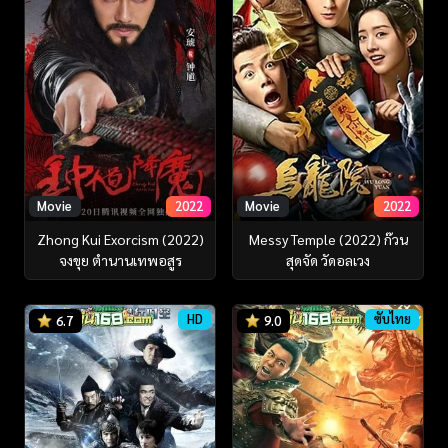
Movie
2022
Movie
2022
Zhong Kui Exorcism (2022)
Messy Temple (2022) ก๊วน
จงขุย ตำนานเทพอสูร
สุดจัด วัดอลเวง
HD
ซับไทย
6.7
9.0