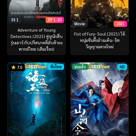
SS 1
EP 1-20
Movie
2021
Adventure of Young
Fist of Fury- Soul (2021) ไอ้
Detectives (2023) คู่หูนักสืบ
หนุ่มซินตึ๊งล้างแค้น- จิต
รุ่นเยาว์ กับปริศนาคคีลับต้ายง
วิญญาณดวงใหม่
พากย์ไทย (เต็มเรื่อง)
ซับไทย
จบแล้ว
HD
7.0