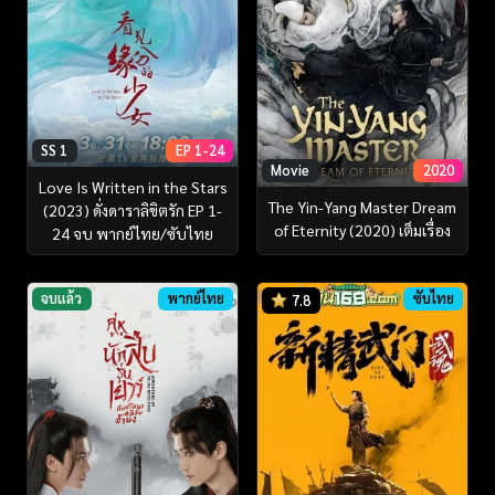
SS 1
EP 1-24
Movie
2020
Love Is Written in the Stars
The Yin-Yang Master Dream
(2023) ดั่งดาราลิขิตรัก EP 1-
of Eternity (2020) เต็มเรื่อง
24 จบ พากย์ไทย/ซับไทย
จบแล้ว
พากย์ไทย
ซับไทย
7.8