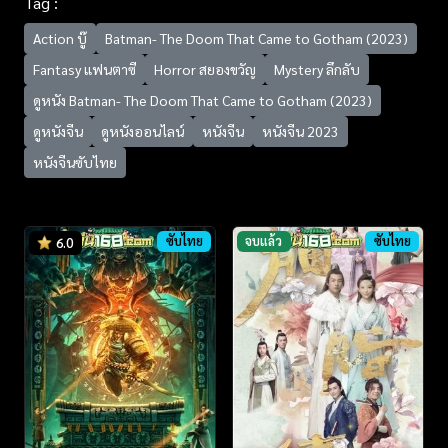
Tag :
Action บู๊
Batman- The Doom That Came to Gotham (2023)
Fantasy แฟนตาซี
Horror สยองขวัญ
Mystery ลึกลับ
ดูหนัง Batman- The Doom That Came to Gotham (2023)
ดูหนังจีน
ดูหนังออนไลน์
หนังจีน
หนังจีน 2023
หนังจีนซับไทย
ซับไทย
จบแล้ว
ซับไทย
6.0