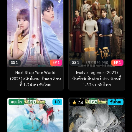
SS 1
EP 1
SS 1
EP 1
Next Stop Your World
Twelve Legends (2021)
(2023) สลับโลกมารักเธอ ตอน
บันทึกรักสิบสองปีศาจ ตอนที่
ที่ 1-24 จบ ซับไทย
1-32 จบ ซับไทย
จบแล้ว
HD
ซับไทย
7.4