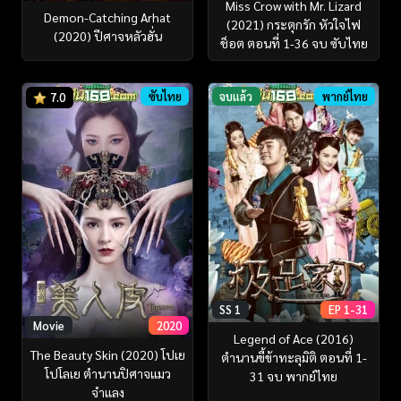
Miss Crow with Mr. Lizard
Demon-Catching Arhat
(2021) กระตุกรัก หัวใจไฟ
(2020) ปีศาจหลัวฮั่น
ช็อต ตอนที่ 1-36 จบ ซับไทย
ซับไทย
จบแล้ว
พากย์ไทย
7.0
SS 1
EP 1-31
Movie
2020
Legend of Ace (2016)
The Beauty Skin (2020) โปเย
ตำนานขี้ข้าทะลุมิติ ตอนที่ 1-
โปโลเย ตำนานปิศาจแมว
31 จบ พากย์ไทย
จำแลง