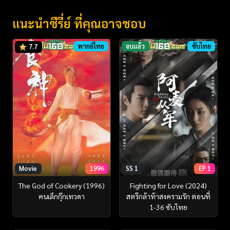
แนะนำซีรี่ย์ ที่คุณอาจชอบ
พากย์ไทย
จบแล้ว
ซับไทย
7.7
Movie
1996
SS 1
EP 1
The God of Cookery (1996)
Fighting for Love (2024)
คนเล็กกุ๊กเทวดา
สตรีกล้าท้าสงครามรัก ตอนที่
1-36 ซับไทย