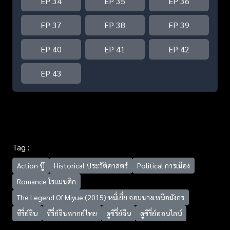
EP 34
EP 35
EP 36
EP 37
EP 38
EP 39
EP 40
EP 41
EP 42
EP 43
Tag :
Action บู๊
Historical ประวัติศาสตร์
Political การเมือง
Romance โรแมนติก
The Legend Of Miyue (2015) หมี่เยี่ย จอมนางเหนือมังกร
ซีรี่ย์จีน
ซีรี่ย์จีนพากย์ไทย
ดูซีรี่ย์จีน
ดูซีรี่ย์ออนไลน์