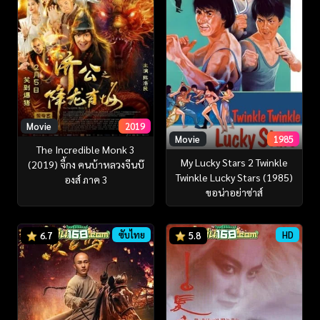
Movie
2019
Movie
1985
The Incredible Monk 3
My Lucky Stars 2 Twinkle
(2019) จี้กง คนบ้าหลวงจีนบ๊
Twinkle Lucky Stars (1985)
องส์ ภาค 3
ขอน่าอย่าซ่าส์
ซับไทย
HD
6.7
5.8