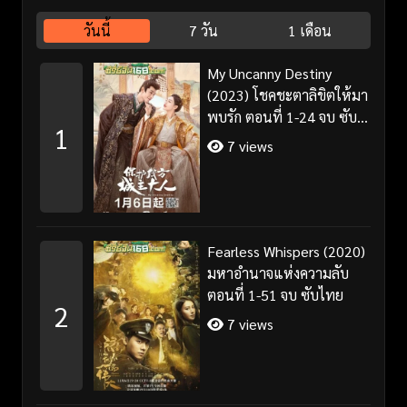
วันนี้
7 วัน
1 เดือน
My Uncanny Destiny
(2023) โชคชะตาลิขิตให้มา
พบรัก ตอนที่ 1-24 จบ ซับ
1
ไทย/พากย์ไทย
7 views
Fearless Whispers (2020)
มหาอำนาจแห่งความลับ
ตอนที่ 1-51 จบ ซับไทย
2
7 views