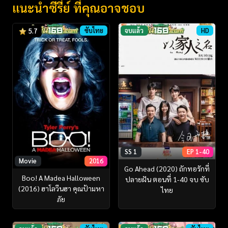
แนะนำซีรี่ย์ ที่คุณอาจชอบ
ซับไทย
จบแล้ว
HD
5.7
SS 1
EP 1-40
Movie
2016
Go Ahead (2020) ถักทอรักที่
Boo! A Madea Halloween
ปลายฝัน ตอนที่ 1-40 จบ ซับ
(2016) ฮาโลวีนฮา คุณป้ามหา
ไทย
ภัย