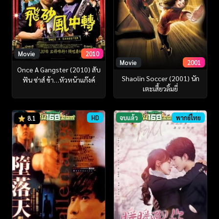
Movie
2010
Movie
2001
Once A Gangster (2010) สับ
Shaolin Soccer (2001) นัก
ฟัน ซ่าส์ ข้า…หัวหน้าแก๊งค์
เตะเสี้ยวลิ้มยี่
HD
จบแล้ว
พากย์ไทย
8.1