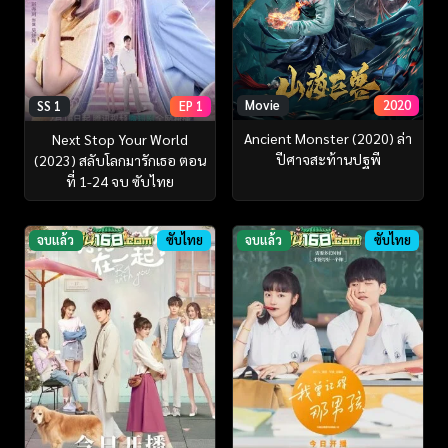
Movie
2020
SS 1
EP 1
Ancient Monster (2020) ล่า
Next Stop Your World
ปีศาจสะท้านปฐพี
(2023) สลับโลกมารักเธอ ตอน
ที่ 1-24 จบ ซับไทย
จบแล้ว
ซับไทย
จบแล้ว
ซับไทย