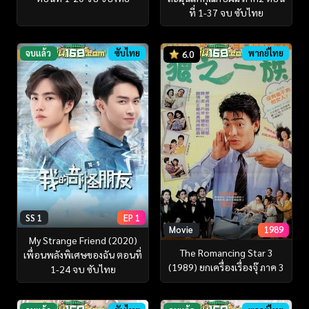
ที่ 1-37 จบ ซับไทย
จบแล้ว
ซับไทย
พากย์ไทย
6.0
SS 1
EP 1
Movie
1989
My Strange Friend (2020)
The Romancing Star 3
เพื่อนพลังพิเศษของฉัน ตอนที่
(1989) ยกเครื่องเรื่องจุ๊ ภาค 3
1-24 จบ ซับไทย