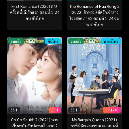
First Romance (2020) กาล
The Romance of Hua Rong 2
ครั้งหนึ่งถึงรักแรก ตอนที่ 1-24
(2022) ฮัวหรง ลิขิตรักเจ้าสาว
จบ ซับไทย
โจรสลัด ภาค2 ตอนที่ 1-24 จบ
พากย์ไทย
จบแล้ว
ซับไทย
จบแล้ว
พากย์ไทย
SS 1
EP 1
SS 1
EP 1-40
Go Go Squid! 2 (2021) นาย
My Bargain Queen (2021)
เย็นชากับยัยปลาหมึก ภาค 2
ราชินีนักเจรจาของผม ตอนที่