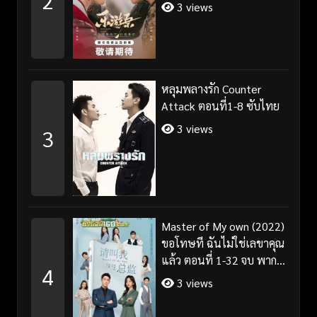
2
ไทย+พากย์ไทย
3 views
หลุมพลางรัก Counter
Attack ตอนที่1-8 ซับไทย
3 views
3
Master of My own (2022)
ขอโทษที ฉันไม่ใช่เลขาคุณ
แล้ว ตอนที่ 1-32 จบ พากย์
4
ไทย/ซับไทย
3 views