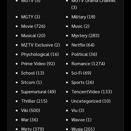
MGTV
(5)
MGTV Drama Channel
(3)
MGTY
(3)
Military
(18)
Movie
(726)
Music
(2)
Musical
(20)
Mystery
(283)
MZTV Exclusive
(2)
Netflix
(64)
Phychological
(16)
Political
(36)
Prime Video
(92)
Romance
(1274)
School
(13)
Sci-Fi
(69)
Sitcom
(1)
Sports
(26)
Supernatural
(49)
TencentVideo
(133)
Thriller
(215)
Uncategorized
(10)
Viki
(500)
Viu
(3)
War
(36)
Wavve
(1)
Wetv
(379)
Wuxia
(201)