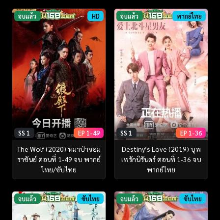
จบแล้ว
HD
จบแล้ว
พากย์ไทย
SS 1
EP 1-49
SS 1
EP 1-36
The Wolf (2020) หมาป่าจอม
Destiny’s Love (2019) บุพ
ราชันย์ ตอนที่ 1-49 จบ พากย์
เพรักนิรันดร์ ตอนที่ 1-36 จบ
ไทย/ซับไทย
พากย์ไทย
จบแล้ว
ซับไทย
จบแล้ว
ซับไทย