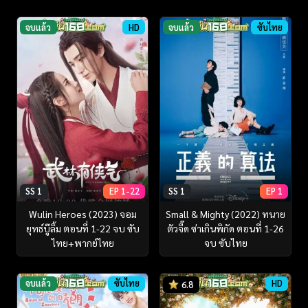
จบแล้ว
HD
จบแล้ว
ซับไทย
SS 1
EP 1-22
SS 1
EP 1
Wulin Heroes (2023) จอม
Small & Mighty (2022) ทนาย
ยุทธ์บู๊ลิ้ม ตอนที่ 1-22 จบ ซับ
ตัวจี๊ด ซ่าเกินพิกัด ตอนที่ 1-26
ไทย+พากย์ไทย
จบ ซับไทย
จบแล้ว
ซับไทย
HD
6.8