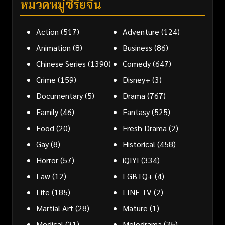
หมวดหมู่ซีรี่ย์จีน
Action
(517)
Adventure
(124)
Animation
(8)
Business
(86)
Chinese Series
(1390)
Comedy
(647)
Crime
(159)
Disney+
(3)
Documentary
(5)
Drama
(767)
Family
(46)
Fantasy
(525)
Food
(20)
Fresh Drama
(2)
Gay
(8)
Historical
(458)
Horror
(57)
iQIYI
(334)
Law
(12)
LGBTQ+
(4)
Life
(185)
LINE TV
(2)
Martial Art
(28)
Mature
(1)
Medical
(31)
Melodrama
(35)