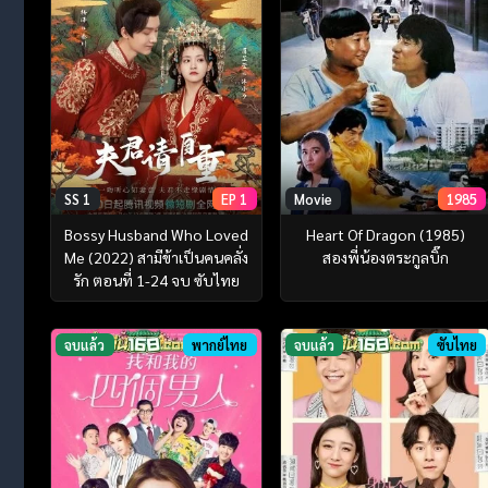
SS 1
EP 1
Movie
1985
Bossy Husband Who Loved
Heart Of Dragon (1985)
Me (2022) สามีข้าเป็นคนคลั่ง
สองพี่น้องตระกูลบิ๊ก
รัก ตอนที่ 1-24 จบ ซับไทย
จบแล้ว
พากย์ไทย
จบแล้ว
ซับไทย