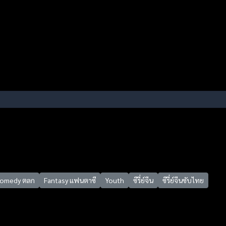
omedy ตลก
Fantasy แฟนตาซี
Youth
ซีรี่ย์จีน
ซีรี่ย์จีนซับไทย