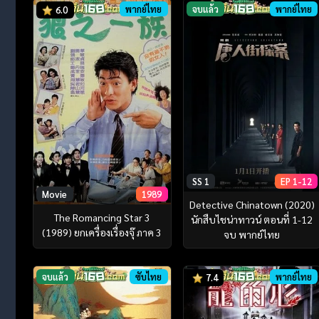
พากย์ไทย
จบแล้ว
พากย์ไทย
6.0
SS 1
EP 1-12
Movie
1989
Detective Chinatown (2020)
The Romancing Star 3
นักสืบไชน่าทาวน์ ตอนที่ 1-12
(1989) ยกเครื่องเรื่องจุ๊ ภาค 3
จบ พากย์ไทย
จบแล้ว
ซับไทย
พากย์ไทย
7.4