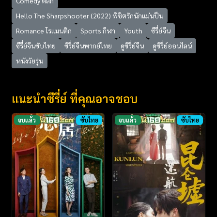
Comedy ตลก
Hello The Sharpshooter (2022) พิชิตรักนักแม่นปืน
Romance โรแมนติก
Sports กีฬา
Youth
ซีรี่ย์จีน
ซีรี่ย์จีนซับไทย
ซีรี่ย์จีนพากย์ไทย
ดูซีรี่ย์จีน
ดูซีรี่ย์ออนไลน์
หนังวัยรุ่น
แนะนำซีรี่ย์ ที่คุณอาจชอบ
จบแล้ว
ซับไทย
จบแล้ว
ซับไทย