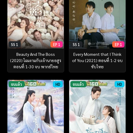
SS 1
EP 1
SS 1
EP 1
Beauty And The Boss
Every Moment that I Think
(2020) โฉมงามกับเจ้านายอสูร
of You (2021) ตอนที่ 1-2 จบ
ตอนที่ 1-30 จบ พากย์ไทย
ซับไทย
จบแล้ว
HD
จบแล้ว
HD