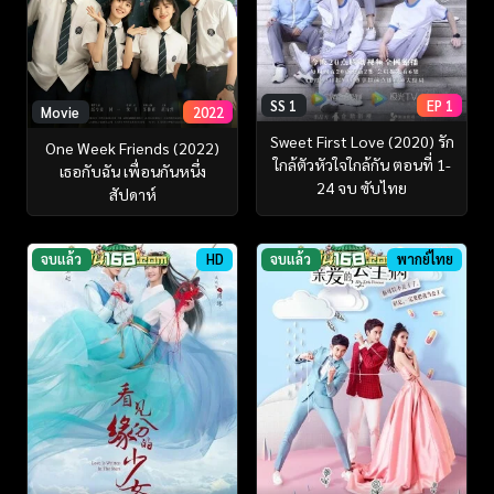
SS 1
EP 1
Movie
2022
Sweet First Love (2020) รัก
One Week Friends (2022)
ใกล้ตัวหัวใจใกล้กัน ตอนที่ 1-
เธอกับฉัน เพื่อนกันหนึ่ง
24 จบ ซับไทย
สัปดาห์
จบแล้ว
HD
จบแล้ว
พากย์ไทย