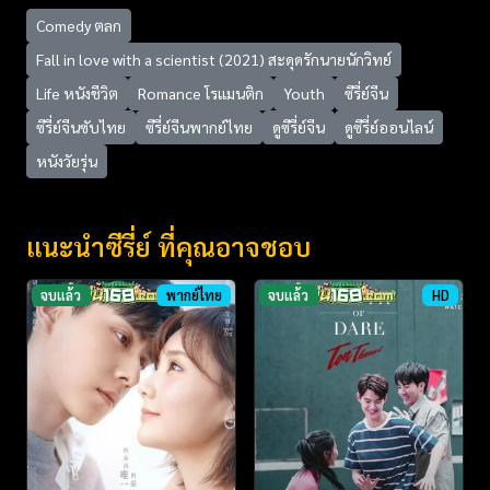
Comedy ตลก
Fall in love with a scientist (2021) สะดุดรักนายนักวิทย์
Life หนังชีวิต
Romance โรแมนติก
Youth
ซีรี่ย์จีน
ซีรี่ย์จีนซับไทย
ซีรี่ย์จีนพากย์ไทย
ดูซีรี่ย์จีน
ดูซีรี่ย์ออนไลน์
หนังวัยรุ่น
แนะนำซีรี่ย์ ที่คุณอาจชอบ
จบแล้ว
พากย์ไทย
จบแล้ว
HD