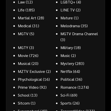
Law
(12)
LGBTQ+
(4)
Life
(185)
LINE TV
(2)
Martial Art
(28)
Mature
(1)
Medical
(31)
Melodrama
(35)
MGTV
(5)
MGTV Drama Channel
(3)
MGTY
(3)
Military
(18)
Movie
(726)
Music
(2)
Musical
(20)
Mystery
(283)
MZTV Exclusive
(2)
Netflix
(64)
Phychological
(16)
Political
(36)
Prime Video
(92)
Romance
(1274)
School
(13)
Sci-Fi
(69)
Sitcom
(1)
Sports
(26)
Supernatural
(49)
TencentVideo
(133)