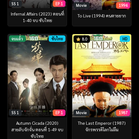
SS 1
EP 1
Movie
1994
Infernal Affairs (2023) ตอนที่
To Live (1994) คนตายยาก
1-40 จบ ซับไทย
จบแล้ว
ซับไทย
HD
8.0
SS 1
EP 1
Movie
1987
Autumn Cicada (2020)
The Last Emperor (1987)
สายลับจักจั่น ตอนที่ 1-49 จบ
จักรพรรดิโลกไม่ลืม
ซับไทย