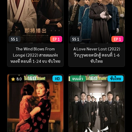
SS 1
EP 1
SS 1
EP 1
The Wind Blows From
A Love Never Lost (2022)
Longxi (2022) สายลมแห่ง
วีรบุรุษยอดนักสู้ ตอนที่ 1-6
หลงซี ตอนที่ 1-24 จบ ซับไทย
ซับไทย
HD
จบแล้ว
ซับไทย
8.0