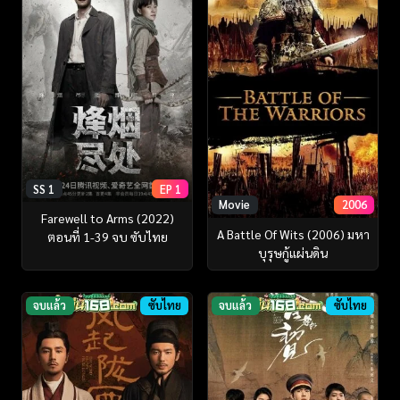
SS 1
EP 1
Movie
2006
Farewell to Arms (2022)
A Battle Of Wits (2006) มหา
ตอนที่ 1-39 จบ ซับไทย
บุรุษกู้แผ่นดิน
จบแล้ว
ซับไทย
จบแล้ว
ซับไทย