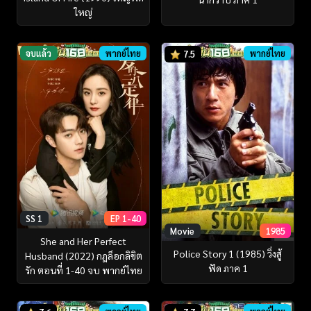
ใหญ่
จบแล้ว
พากย์ไทย
พากย์ไทย
7.5
SS 1
EP 1-40
Movie
1985
She and Her Perfect
Police Story 1 (1985) วิ่งสู้
Husband (2022) กฎล็อกลิขิต
ฟัด ภาค 1
รัก ตอนที่ 1-40 จบ พากย์ไทย