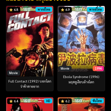
พากย์ไทย
พากย์ไทย
6.8
6.9
Movie
1996
Movie
Ebola Syndrome (1996)
Full Contact (1992) บอกโลก
มฤตยูเงียบล้างโลก
ว่าข้าตายยาก
HD
ซับไทย
6.4
6.2