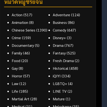
หมวดหมู่ซีรี่ย์จีน
Action
(517)
Adventure
(124)
Animation
(8)
Business
(86)
Chinese Series
(1390)
Comedy
(647)
Crime
(159)
Disney+
(3)
Documentary
(5)
Drama
(767)
Family
(46)
Fantasy
(525)
Food
(20)
Fresh Drama
(2)
Gay
(8)
Historical
(458)
Horror
(57)
iQIYI
(334)
Law
(12)
LGBTQ+
(4)
Life
(185)
LINE TV
(2)
Martial Art
(28)
Mature
(1)
Medical
(31)
Melodrama
(35)