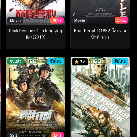
Movie
1982
Movie
2019
Boat People (1982) ใส่ความ
Peak Rescue (Dian feng ying
บ้าท้านรก
jiu) (2019)
จบแล้ว
ซับไทย
ซับไทย
7.6
SS 1
EP 1