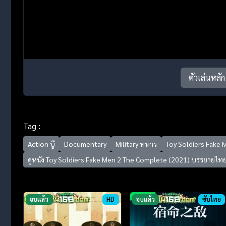
ตัวเล่นหลัก
Tag :
Action บู๊
Documentary
Military ทหาร
Toy Soldiers Fake
ดูหนัง Toy Soldiers Fake Men 2 The Complete (2021) บรรยายไท
จบแล้ว
HD
จบแล้ว
ซับไทย