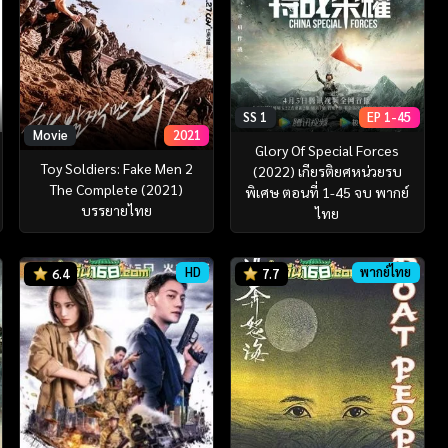
SS 1
EP 1-45
Movie
2021
Glory Of Special Forces
Toy Soldiers: Fake Men 2
(2022) เกียรติยศหน่วยรบ
The Complete (2021)
พิเศษ ตอนที่ 1-45 จบ พากย์
บรรยายไทย
ไทย
HD
พากย์ไทย
6.4
7.7