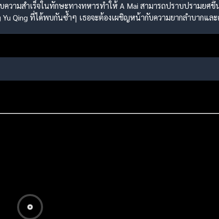
วามสำเร็จในทักษะทางทหารทำให้ A Mai สามารถปราบปรามยศขึ้นสู่
Yu Qing ที่ได้พบกันซ้ำๆ เธอจะต้องเผชิญหน้ากับความยากลำบากแล