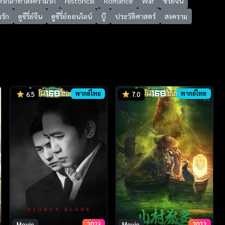
ตรีกล้าท้าสงครามรัก
Historical
Romance
War
ซีรี่ย์จีน
มรัก
ดูซีรี่ย์จีน
ดูซีรี่ย์ออนไลน์
บู๊
ประวัติศาสตร์
สงคราม
พากย์ไทย
พากย์ไทย
6.5
7.0
Movie
2023
Movie
2022