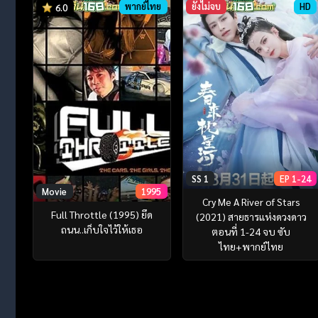
พากย์ไทย
ยังไม่จบ
HD
6.0
SS 1
EP 1-24
Movie
1995
Cry Me A River of Stars
Full Throttle (1995) ยึด
(2021) สายธารแห่งดวงดาว
ถนน..เก็บใจไว้ให้เธอ
ตอนที่ 1-24 จบ ซับ
ไทย+พากย์ไทย