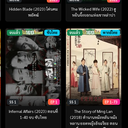
Hidden Blade (2023) โค่นคม
The Wicked Wife (2022) ฮู
พยัคฆ์
หยินจิ้งจอกแห่งเขาหล่าปา
จบแล้ว
ซับไทย
จบแล้ว
พากย์ไทย
SS 1
EP 1
SS 1
EP 1-73
Infernal Affairs (2023) ตอนที่
The Story of Ming Lan
1-40 จบ ซับไทย
(2018) ตำนานหมิงหลัน หมิง
หลาน ยอดหญิงอัจฉริยะ ตอน