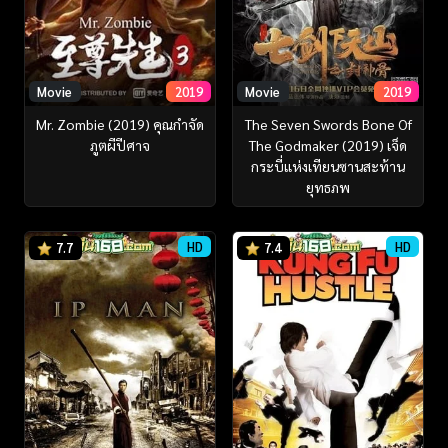
Movie
2019
Movie
2019
Mr. Zombie (2019) คุณกำจัด
The Seven Swords Bone Of
ภูตผีปีศาจ
The Godmaker (2019) เจ็ด
กระบี่แห่งเทียนซานสะท้าน
ยุทธภพ
HD
HD
7.7
7.4