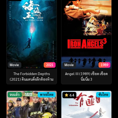
Movie
2021
Movie
1989
The Forbidden Depths
Angel III (1989) เชือด เชือด
(2021) ดินแดนดิ่งลึกต้องห้าม
นิ่มนิ่ม 3
จบแล้ว
พากย์ไทย
ซับไทย
6.4