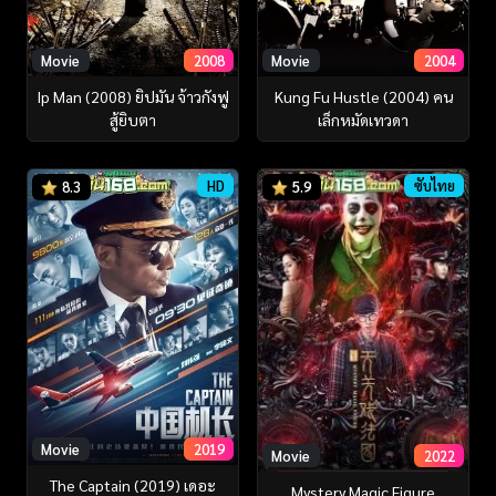
Movie
2008
Movie
2004
Ip Man (2008) ยิปมัน จ้าวกังฟู
Kung Fu Hustle (2004) คน
สู้ยิบตา
เล็กหมัดเทวดา
HD
ซับไทย
8.3
5.9
Movie
2019
Movie
2022
The Captain (2019) เดอะ
Mystery Magic Figure