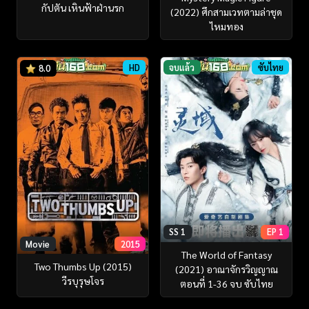
กัปตัน เหินฟ้าฝ่านรก
(2022) ศึกสามเวทตามล่าชุด
ไหมทอง
HD
จบแล้ว
ซับไทย
8.0
SS 1
EP 1
Movie
2015
The World of Fantasy
Two Thumbs Up (2015)
(2021) อาณาจักรวิญญาณ
วีรบุรุษโจร
ตอนที่ 1-36 จบ ซับไทย