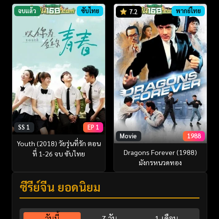
จบแล้ว
ซับไทย
พากย์ไทย
7.2
SS 1
EP 1
Movie
1988
Youth (2018) วัยรุ่นที่รัก ตอน
Dragons Forever (1988)
ที่ 1-26 จบ ซับไทย
มังกรหนวดทอง
ซีรี่ย์จีน ยอดนิยม
วันนี้
7 วัน
1 เดือน