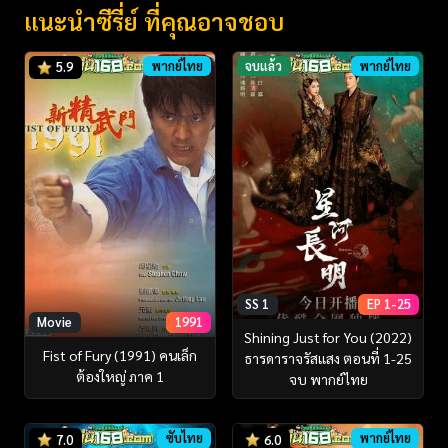
แนะนำซีรี่ย์ ที่คุณอาจชอบ
พากย์ไทย
จบแล้ว
พากย์ไทย
5.9
SS 1
EP 1-25
Movie
1991
Shining Just for You (2022)
Fist of Fury (1991) คนเล็ก
ธารดาราจรัสแสง ตอนที่ 1-25
ต้องใหญ่ ภาค 1
จบ พากย์ไทย
ซับไทย
พากย์ไทย
7.0
6.0