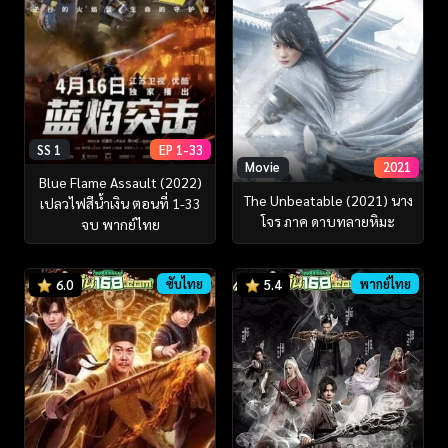
SS 1
EP 1-33
Movie
2021
Blue Flame Assault (2022)
The Unbeatable (2021) นาง
เปลวไฟสีน้ำเงิน ตอนที่ 1-33
โจร ภาค ดาบทลายหิมะ
จบ พากย์ไทย
ซับไทย
พากย์ไทย
6.0
5.4