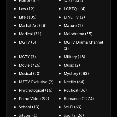
Horror
(57)
iQIYI
(334)
Law
(12)
LGBTQ+
(4)
Life
(185)
LINE TV
(2)
Martial Art
(28)
Mature
(1)
Medical
(31)
Melodrama
(35)
MGTV
(5)
MGTV Drama Channel
(3)
MGTY
(3)
Military
(18)
Movie
(726)
Music
(2)
Musical
(20)
Mystery
(283)
MZTV Exclusive
(2)
Netflix
(64)
Phychological
(16)
Political
(36)
Prime Video
(92)
Romance
(1274)
School
(13)
Sci-Fi
(69)
Sitcom
(1)
Sports
(26)