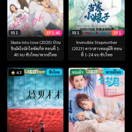
SS 1
EP 1-40
SS 1
EP 1
Skate into love (2020) ป่วน
Invincible Stepmother
รักมัดใจนักไอซ์สเก็ต ตอนที่ 1-
(2023) ดาราสาวทะลุมิติ ตอน
40 จบ ซับไทย/พากย์ไทย
ที่ 1-24 จบ ซับไทย
ซับไทย
จบแล้ว
พากย์ไทย
6.3