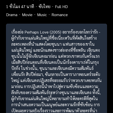
1 ชั่วโมง 47 นาที
ซับไทย
Full HD
Drama
Movie
Music
Romance
เรื่องย่อ Perhaps Love (2005) อยากร้องบอกโลกว่ารัก -
ผู้กำกับจากแผ่นดินใหญ่ที่ชื่อเนี่ยเหวินที่ตัดสินใจสร้าง
ละครเพลงที่นำแสดงโดยซุนนา แฟนสาวของเขาใน
แผ่นดินใหญ่ และนักแสดงชาวฮ่องกงที่ชื่อหลิน เจียนตง
ซุนนั้นไม่รู้จักเจียนตงมาก่อน แต่พวกเขาพบกันครั้งแรก
เมื่อสิบปีก่อนตอนที่เจียนตงเป็นนักร้องคาบาเร่ต์ในกรุง
ปักกิ่ง ในช่วงนั้น, ซุนนาและเจียนตงมีความสัมพันธ์
เพื่อนรัก สิบปีต่อมา, ซันกลายเป็นดาราภาพยนตร์ระดับ
ใหญ่ แต่เจียนตงปฏิเสธที่จะยอมรับว่าพวกเขาเคยพบกัน
มาก่อน การปฏิเสธนี้นำพาไปสู่ความซับซ้อนและความ
ลึกลับของความสัมพันธ์ระหว่างซุนนาและเจียนตง ทั้งนี้,
ผู้กำกับจากแผ่นดินใหญ่นี้พยายามทำให้ละครดีที่สุดใน
การนำเสนอความเป็นมนุษย์และความรักที่ซับซ้อน การ
เปิดเผยความจริงเรื่องราวและการพัฒนาตัวละครที่น่า