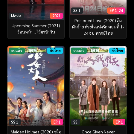
SS 1
EP 1-24
Movie
2021
Poisoned Love (2020) ลืม
Upcoming Summer (2021)
ฝันร้าย ด้วยใจแห่งรัก ตอนที่ 1-
ร้อนหน้า… ไว้มารักกัน
24 จบ พากย์ไทย
จบแล้ว
ซับไทย
จบแล้ว
ซับไทย
SS 1
EP 1
SS
EP 1
Maiden Holmes (2020) ซูฉือ
Once Given Never