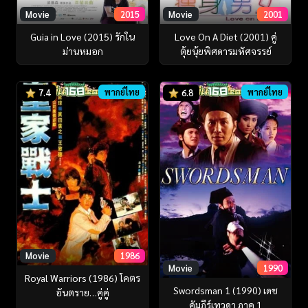
Movie
2015
Movie
2001
Guia in Love (2015) รักใน
Love On A Diet (2001) คู่
ม่านหมอก
ตุ้ยนุ้ยพิศดารมหัศจรรย์
พากย์ไทย
พากย์ไทย
7.4
6.8
Movie
1986
Movie
1990
Royal Warriors (1986) โคตร
Swordsman 1 (1990) เดช
อันตราย…คู่คู่
คัมภีร์เทวดา ภาค 1