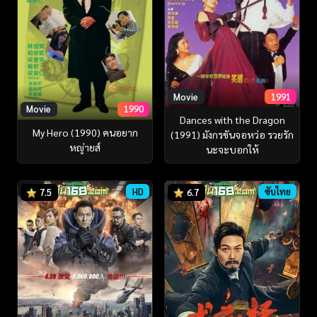
Movie
1991
Movie
1990
Dances with the Dragon
My Hero (1990) คนอยาก
(1991) มังกรขันจอหว่อ รวยรัก
หญ่ายส์
นะจะบอกให้
HD
ซับไทย
7.5
6.7