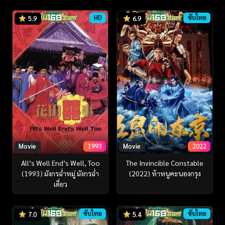
HD
ซับไทย
5.9
6.9
Movie
1993
Movie
2022
All’s Well End’s Well, Too
The Invincible Constable
(1993) มังกรฉ่ำหมู่ มังกรฉ่ำ
(2022) ห้าหนูคะนองกรุง
เดี่ยว
ซับไทย
ซับไทย
7.0
5.4