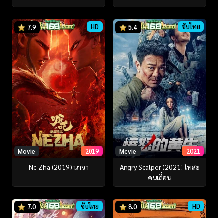
HD
ซับไทย
7.9
5.4
Movie
2019
Movie
2021
Ne Zha (2019) นาจา
Angry Scalper (2021) โทสะ
คนเถื่อน
ซับไทย
HD
7.0
8.0