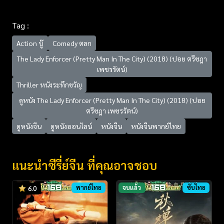
Tag :
Action บู๊
Comedy ตลก
The Lady Enforcer (Pretty Man In The City) (2018) (ปอย ตรีชฎา
เพชรรัตน์)
Thriller หนังระทึกขวัญ
ดูหนัง The Lady Enforcer (Pretty Man In The City) (2018) (ปอย
ตรีชฎา เพชรรัตน์)
ดูหนังจีน
ดูหนังออนไลน์
หนังจีน
หนังจีนพากย์ไทย
แนะนำซีรี่ย์จีน ที่คุณอาจชอบ
พากย์ไทย
จบแล้ว
ซับไทย
6.0