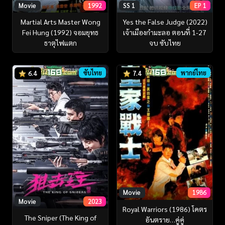
Movie
1992
SS 1
EP 1
Martial Arts Master Wong
Yes the False Judge (2022)
Fei Hung (1992) จอมยุทธ
เจ้าเมืองกำมะลอ ตอนที่ 1-27
ธาตุไฟแตก
จบ ซับไทย
ซับไทย
พากย์ไทย
6.4
7.4
Movie
1986
Movie
2023
Royal Warriors (1986) โคตร
The Sniper (The King of
อันตราย…คู่คู่