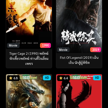
Movie
1990
Movie
2019
Tiger Cage 2 (1990) พยัคฆ์
Fist Of Legend (2019) เฉิน
หักเขี้ยวพยัคฆ์ ท่านตี๋ใจเลี่ยม
เจิน นักสู้ผู้พิชิต
เพชร
HD
HD
6.8
6.4