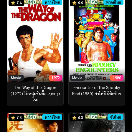
พากย์ไทย
พากย์ไทย
7.4
6.6
Movie
1972
Movie
1980
The Way of the Dragon
Encounter of the Spooky
(1972) ไอ้หนุ่มซินตึ๊ง…บุกกรุง
Kind (1980) อำให้ดี ผีชิดซ้าย
โรม
พากย์ไทย
ซับไทย
7.6
6.0