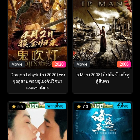
Movie
2020
Movie
2008
Dragon Labyrinth (2020) คน
Ip Man (2008) ยิปมัน จ้าวกังฟู
ขุดสุสาน ตอนอุโมงค์ปริศนา
สู้ยิบตา
แห่งเขามังกร
พากย์ไทย
ซับไทย
5.5
7.0