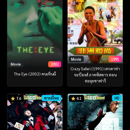
Movie
1991
Movie
2002
Crazy Safari (1991) เทวดาท่า
The Eye (2002) คนเห็นผี
จะบ๊องส์ ภาคพิสดาร ตอน
ตะลุยซาฟารี
พากย์ไทย
HD
7.6
6.1