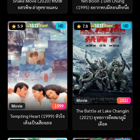
Snake Move (2020) หน่วย
Yeh Boon 1 Dim Chung
อสรพิษ ล่าสุดชายแดน
(1995) อยากพบผีตอนตีหนึ่ง
HD
HD
5.9
7.8
Movie
2021
Movie
1999
The Battle at Lake Changjin
Tempting Heart (1999) หัวใจ
(2021) ยุทธการยึดสมรภูมิ
เต้นเป็นเสียงเธอ
เดือด