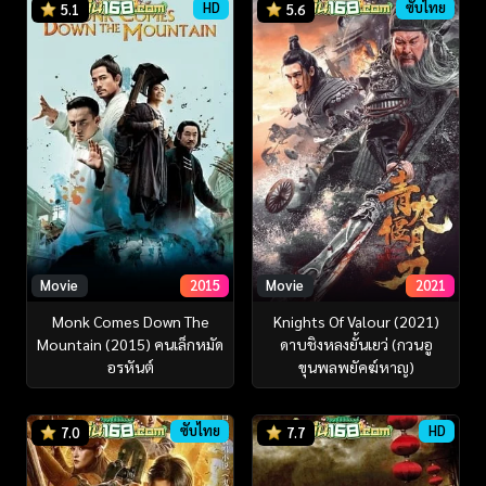
HD
ซับไทย
5.1
5.6
Movie
2015
Movie
2021
Monk Comes Down The
Knights Of Valour (2021)
Mountain (2015) คนเล็กหมัด
ดาบชิงหลงยั้นเยว่ (กวนอู
อรหันต์
ขุนพลพยัคฆ์หาญ)
ซับไทย
HD
7.0
7.7