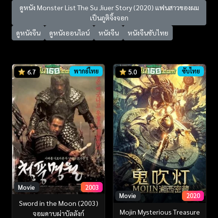
ดูหนัง Monster List The Su Jiuer Story (2020) แฟนสาวของผม
เป็นภูติจิ้งจอก
ดูหนังจีน
ดูหนังออนไลน์
หนังจีน
หนังจีนซับไทย
พากย์ไทย
ซับไทย
6.7
5.0
Movie
2003
Movie
2020
Sword in the Moon (2003)
Mojin Mysterious Treasure
จอมดาบผ่าบัลลังก์