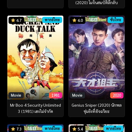
(2020) โมจินสมบัติลึกลับ
พากย์ไทย
ซับไทย
6.7
6.0
Movie
1981
Movie
2020
Mr Boo 4 Security Unlimited
Genius Sniper (2020) นักพล
3 (1981) เฮงไม่จำกัด
ซุ่มยิงที่อัจฉริยะ
พากย์ไทย
พากย์ไทย
7.3
5.4