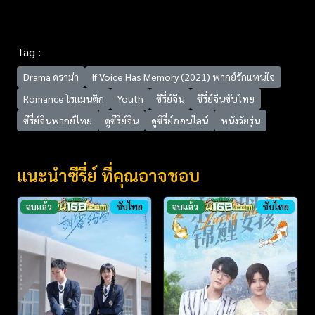
Tag :
Drama ดราม่า
If Voice Has Memory (2021) พากย์รักแทนใจ
Romance โรแมนติก
Youth
ซีรี่ย์จีน
ซีรี่ย์จีนซับไทย
ซีรี่ย์จีนพากย์ไทย
ดูซีรี่ย์จีน
ดูซีรี่ย์ออนไลน์
หนังวัยรุ่น
แนะนำซีรี่ย์ ที่คุณอาจชอบ
จบแล้ว
ซับไทย
จบแล้ว
ซับไทย