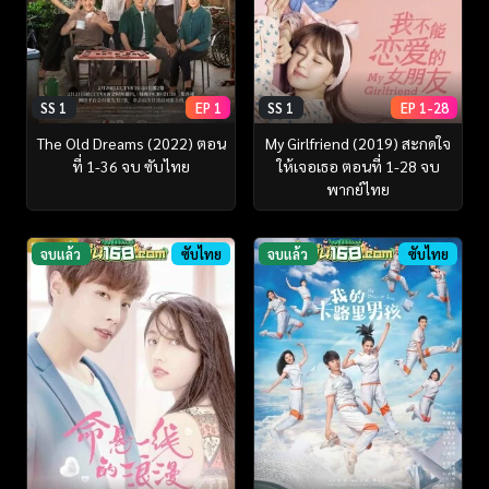
SS 1
EP 1
SS 1
EP 1-28
The Old Dreams (2022) ตอน
My Girlfriend (2019) สะกดใจ
ที่ 1-36 จบ ซับไทย
ให้เจอเธอ ตอนที่ 1-28 จบ
พากย์ไทย
จบแล้ว
ซับไทย
จบแล้ว
ซับไทย