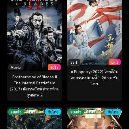
SS 1
EP 1
Movie
2017
A Puppetry (2022) ไขคดีลับ
Brotherhood of Blades II
ละครหุ่น ตอนที่ 1-26 จบ ซับ
The Infernal Battlefield
ไทย
(2017) มังกรพยัคฆ์ ล่าสะท้าน
ยุทธภพ 2
จบแล้ว
ซับไทย
จบแล้ว
ซับไทย