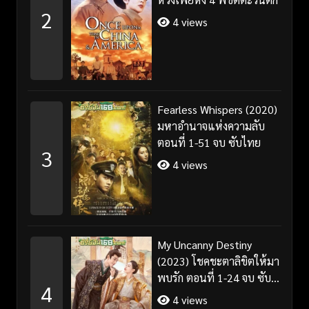
2
4 views
Fearless Whispers (2020)
มหาอำนาจแห่งความลับ
ตอนที่ 1-51 จบ ซับไทย
3
4 views
My Uncanny Destiny
(2023) โชคชะตาลิขิตให้มา
พบรัก ตอนที่ 1-24 จบ ซับ
4
ไทย/พากย์ไทย
4 views