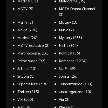
Medical
(31)
Melodrama
(35)
MGTV
(5)
MGTV Drama Channel
(3)
MGTY
(3)
Military
(18)
Movie
(726)
Music
(2)
Musical
(20)
Mystery
(283)
MZTV Exclusive
(2)
Netflix
(64)
Phychological
(16)
Political
(36)
Prime Video
(92)
Romance
(1274)
School
(13)
Sci-Fi
(69)
Sitcom
(1)
Sports
(26)
Supernatural
(49)
TencentVideo
(133)
Thriller
(215)
Uncategorized
(10)
Viki
(500)
Viu
(3)
War
(36)
Wavve
(1)