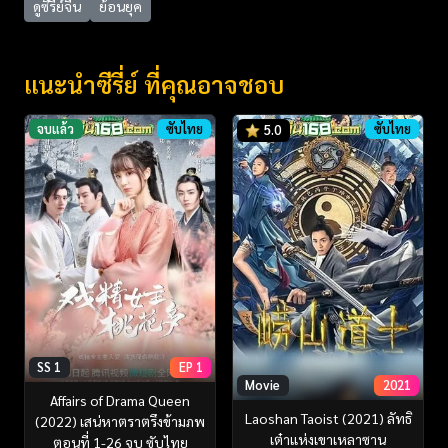
ดูซีรี่ย์จีน
ย้อนยุค
แนะนำซีรี่ย์ ที่คุณอาจชอบ
จบแล้ว
ซับไทย
ซับไทย
5.0
SS 1
EP 1
Movie
2021
Affairs of Drama Queen
Laoshan Taoist (2021) ลัทธิ
(2022) เสน่หาตราตรึงข้ามภพ
เต๋าแห่งเขาเหลาซาน
ตอนที่ 1-26 จบ ซับไทย