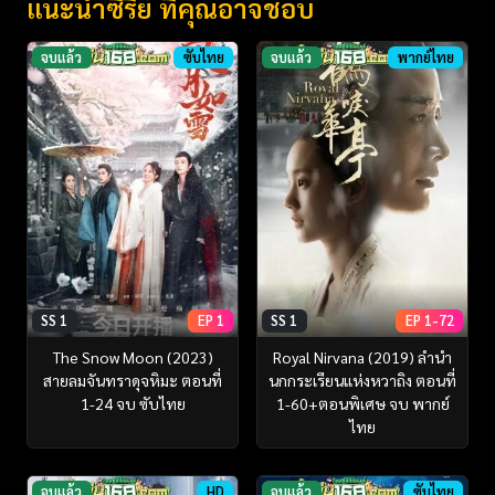
แนะนำซีรี่ย์ ที่คุณอาจชอบ
จบแล้ว
ซับไทย
จบแล้ว
พากย์ไทย
SS 1
EP 1
SS 1
EP 1-72
The Snow Moon (2023)
Royal Nirvana (2019) ลำนำ
สายลมจันทราดุจหิมะ ตอนที่
นกกระเรียนแห่งหวาถิง ตอนที่
1-24 จบ ซับไทย
1-60+ตอนพิเศษ จบ พากย์
ไทย
จบแล้ว
HD
จบแล้ว
ซับไทย