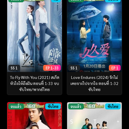
SS 1
EP 1-33
SS 1
EP 1
To Fly With You (2021) สเก็ต
Love Endures (2024) รักไม่
หัวใจให้ถึงฝัน ตอนที่ 1-33 จบ
เคยจางไปจากใจ ตอนที่ 1-32
ซับไทย/พากย์ไทย
ซับไทย
จบแล้ว
ซับไทย
จบแล้ว
ซับไทย