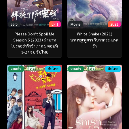
SS 5
EP 1
Movie
2021
Please Don’t Spoil Me
White Snake (2021)
Season 5 (2023) ฝ่าบาท
นางพญางูขาว วิบากกรรมแห่ง
โปรดอย่ารักข้า ภาค 5 ตอนที่
รัก
1-27 จบ ซับไทย
จบแล้ว
ซับไทย
จบแล้ว
ซับไทย