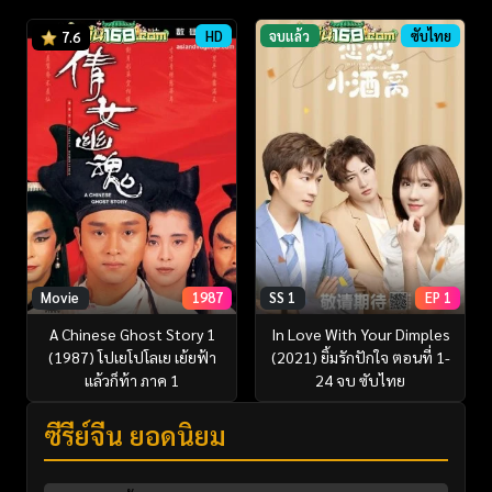
HD
จบแล้ว
ซับไทย
7.6
Movie
1987
SS 1
EP 1
A Chinese Ghost Story 1
In Love With Your Dimples
(1987) โปเยโปโลเย เย้ยฟ้า
(2021) ยิ้มรักปักใจ ตอนที่ 1-
แล้วก็ท้า ภาค 1
24 จบ ซับไทย
ซีรี่ย์จีน ยอดนิยม