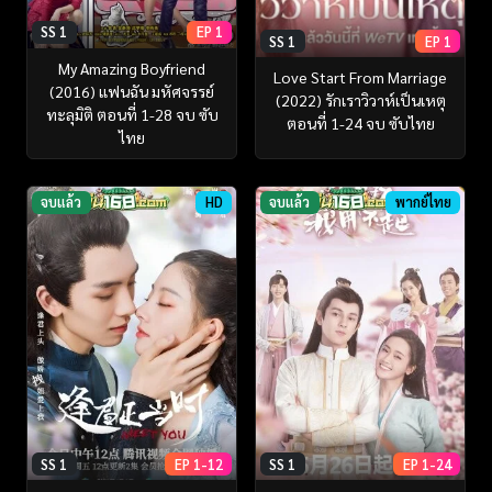
SS 1
EP 1
SS 1
EP 1
My Amazing Boyfriend
Love Start From Marriage
(2016) แฟนฉัน มหัศจรรย์
(2022) รักเราวิวาห์เป็นเหตุ
ทะลุมิติ ตอนที่ 1-28 จบ ซับ
ตอนที่ 1-24 จบ ซับไทย
ไทย
จบแล้ว
HD
จบแล้ว
พากย์ไทย
SS 1
EP 1-12
SS 1
EP 1-24