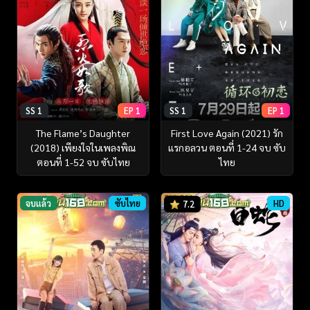
SS 1
EP 1
SS 1
EP 1
The Flame’s Daughter
First Love Again (2021) รัก
(2018) เพียงใจในเพลงพิณ
แรกอลวน ตอนที่ 1-24 จบ ซับ
ตอนที่ 1-52 จบ ซับไทย
ไทย
จบแล้ว
ซับไทย
HD
7.2