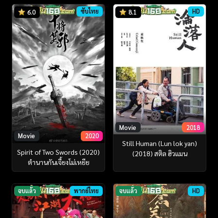
ซับไทย
HD
6.0
8.1
Movie
2018
Movie
2020
Still Human (Lun lok yan)
Spirit of Two Swords (2020)
(2018) สติล ฮิวแมน
ตำนานกันเจี้ยงโม่เหยีย
จบแล้ว
พากย์ไทย
จบแล้ว
HD