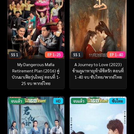
SS 1
EP 1-25
SS 1
EP 1-40
My Dangerous Mafia
A Journey to Love (2023)
Retirement Plan (2016) คู่
ข้ามภูผาหาญท้าลิขิตรัก ตอนที่
ป่วนมาเฟียรุ่นใหญ่ ตอนที่ 1-
1-40 จบ ซับไทย/พากย์ไทย
25 จบ พากย์ไทย
จบแล้ว
HD
จบแล้ว
ซับไทย