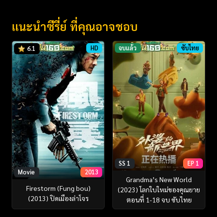
แนะนำซีรี่ย์ ที่คุณอาจชอบ
HD
จบแล้ว
ซับไทย
6.1
SS 1
EP 1
Movie
2013
Grandma’s New World
Firestorm (Fung bou)
(2023) โลกใบใหม่ของคุณยาย
(2013) ปิดเมืองล่าโจร
ตอนที่ 1-18 จบ ซับไทย