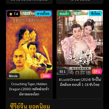
พากย์ไทย
จบแล้ว
ซับไทย
7.4
SS 1
EP 1
Movie
2000
A Lucid Dream (2024) รักนี้ไม่
Crouching Tiger, Hidden
มีพล็อต ตอนที่ 1-18 ซับไทย
Dragon (2000) พยัคฆ์ระห่ำ
มังกรผยองโลก
ซีรี่ย์จีน ยอดนิยม