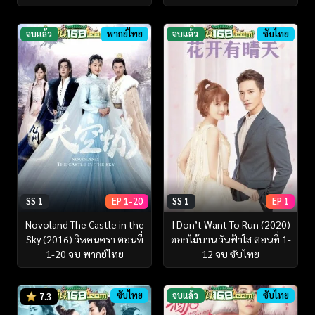
จบแล้ว
พากย์ไทย
จบแล้ว
ซับไทย
SS 1
EP 1-20
SS 1
EP 1
Novoland The Castle in the
I Don’t Want To Run (2020)
Sky (2016) วิหคนครา ตอนที่
ดอกไม้บาน วันฟ้าใส ตอนที่ 1-
1-20 จบ พากย์ไทย
12 จบ ซับไทย
ซับไทย
จบแล้ว
ซับไทย
7.3