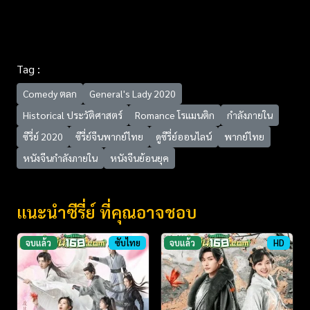
Tag :
Comedy ตลก
General's Lady 2020
Historical ประวัติศาสตร์
Romance โรแมนติก
กำลังภายใน
ซีรี่ย์ 2020
ซีรี่ย์จีนพากย์ไทย
ดูซีรี่ย์ออนไลน์
พากย์ไทย
หนังจีนกำลังภายใน
หนังจีนย้อนยุค
แนะนำซีรี่ย์ ที่คุณอาจชอบ
จบแล้ว
ซับไทย
จบแล้ว
HD