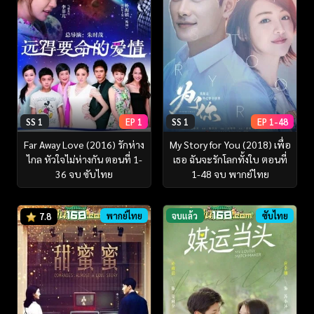
SS 1
EP 1
SS 1
EP 1-48
Far Away Love (2016) รักห่าง
My Story for You (2018) เพื่อ
ไกล หัวใจไม่ห่างกัน ตอนที่ 1-
เธอ ฉันจะรักโลกทั้งใบ ตอนที่
36 จบ ซับไทย
1-48 จบ พากย์ไทย
พากย์ไทย
จบแล้ว
ซับไทย
7.8