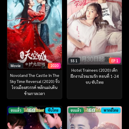
SS 1
EP 1
Movie
2020
Hotel Trainees (2020) เด็ก
Novoland The Castle In The
ฝึกงานโรงแรมรัก ตอนที่ 1-24
Sky Time Reversal (2020) จิ่ว
จบ ซับไทย
โจวเมือง​สวรรค์​ พลิกแผ่นดิน
ข้ามกาลเวลา
จบแล้ว
ซับไทย
จบแล้ว
พากย์ไทย