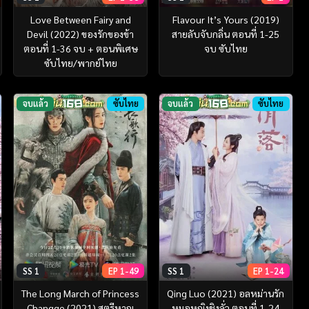
Love Between Fairy and
Flavour It’s Yours (2019)
Devil (2022) ของรักของข้า
สายลับจับกลิ่น ตอนที่ 1-25
ตอนที่ 1-36 จบ + ตอนพิเศษ
จบ ซับไทย
ซับไทย/พากย์ไทย
จบแล้ว
ซับไทย
จบแล้ว
ซับไทย
SS 1
EP 1-49
SS 1
EP 1-24
The Long March of Princess
Qing Luo (2021) อลหม่านรัก
Changge (2021) สตรีหาญ
หมอหญิงชิงลั่ว ตอนที่ 1-24