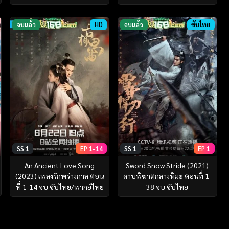
จบแล้ว
HD
จบแล้ว
ซับไทย
SS 1
EP 1-14
SS 1
EP 1
An Ancient Love Song
Sword Snow Stride (2021)
(2023) เพลงรักพร่างกาล ตอน
ดาบพิฆาตกลางหิมะ ตอนที่ 1-
ที่ 1-14 จบ ซับไทย/พากย์ไทย
38 จบ ซับไทย