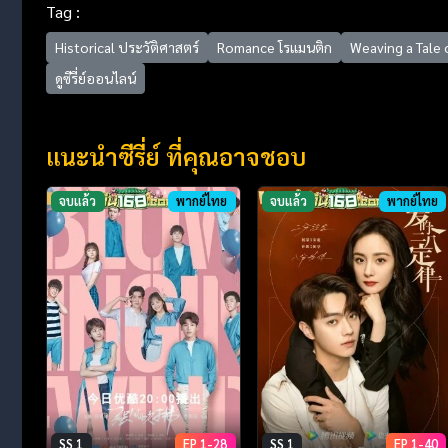
Tag :
Historical ประวัติศาสตร์
Romance โรแมนติก
Weaving a Tale 
ดูซีรี่ย์ออนไลน์
แนะนำซีรี่ย์ ที่คุณอาจชอบ
จบแล้ว
พากย์ไทย
จบแล้ว
พากย์ไทย
SS 1
EP 1-28
SS 1
EP 1-40