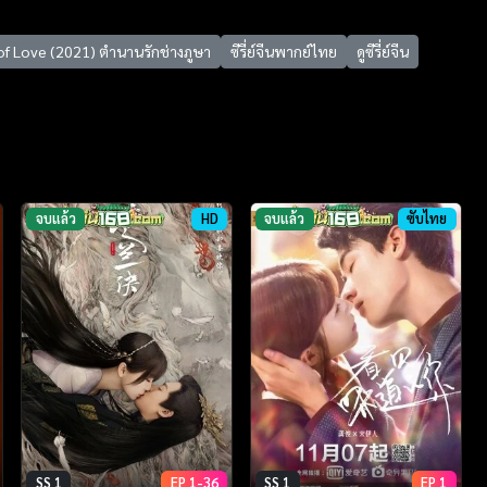
of Love (2021) ตำนานรักช่างภูษา
ซีรี่ย์จีนพากย์ไทย
ดูซีรี่ย์จีน
จบแล้ว
HD
จบแล้ว
ซับไทย
SS 1
EP 1-36
SS 1
EP 1