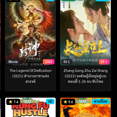
Movie
2021
SS 1
EP 1
The Legend Of Deification
Zhang Gong Zhu Zai Shang
(2021) ตำนานราชาแห่ง
(2022) องค์หญิงใหญ่อยู่บน
สวรรค์
ตอนที่ 1-26 จบ ซับไทย
HD
พากย์ไทย
7.4
5.6