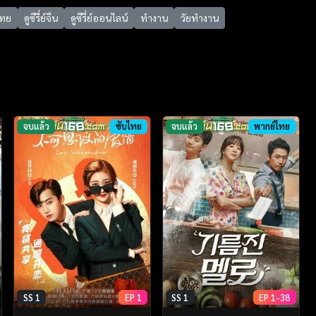
บไทย
ดูซีรี่ย์จีน
ดูซีรี่ย์ออนไลน์
ทำงาน
วัยทำงาน
จบแล้ว
ซับไทย
จบแล้ว
พากย์ไทย
SS 1
EP 1
SS 1
EP 1-38