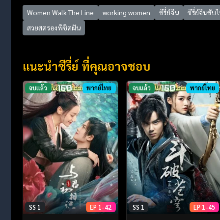
Women Walk The Line
working women
ซีรี่ย์จีน
ซีรี่ย์จีนซั
สวยสตรองพิชิตฝัน
แนะนำซีรี่ย์ ที่คุณอาจชอบ
จบแล้ว
พากย์ไทย
จบแล้ว
พากย์ไทย
SS 1
EP 1-42
SS 1
EP 1-45