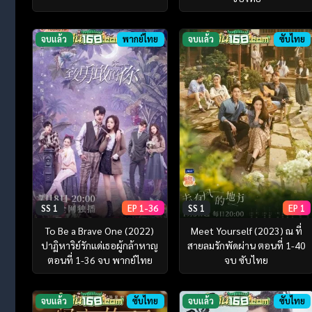
จบแล้ว
พากย์ไทย
จบแล้ว
ซับไทย
SS 1
EP 1-36
SS 1
EP 1
To Be a Brave One (2022)
Meet Yourself (2023) ณ ที่
ปาฏิหาริย์รักแด่เธอผู้กล้าหาญ
สายลมรักพัดผ่าน ตอนที่ 1-40
ตอนที่ 1-36 จบ พากย์ไทย
จบ ซับไทย
จบแล้ว
ซับไทย
จบแล้ว
ซับไทย