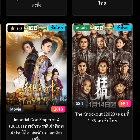
ไทย
ตะลึง
ซับไทย
จบแล้ว
ซับไทย
7.0
SS 1
EP 1
Movie
2018
The Knockout (2023) ตอนที่
Imperial God Emperor 4
1-39 จบ ซับไทย
(2018) เทพจักรพรรดิเจ้าพิภพ
4 ประวิติศาสตร์ลับอาณาจักร
เสวี่ย